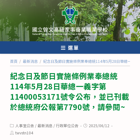
跳
轉
至
主
要
內
選單
容
首頁
/
最新消息
/
紀念日及節日實施條例業奉總統114年5月28日華總一義字第1
紀念日及節日實施條例業奉總統
114年5月28日華總一義字第
11400053171號令公布，並已刊載
於總統府公報第7790號，請參閱~
Post
Post
人事室公告
/
最新消息
/
行政單位公告
2025/06/12
category:
published:
Post
twvstn104
author: