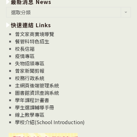
最新消息 News
最
選取分類
新
快速連結 Links
消
息
曾文家商實境導覽
News
餐管科特色招生
校長信箱
疫情專區
失物招領專區
曾家新聞剪報
校務行政系統
主網頁後端管理系統
圖書館資訊查詢系統
學年課程計畫書
學生選課輔導手冊
線上教學專區
學校介紹(School Introduction)