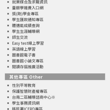
就業媒合及求職資訊
臺銀學雜費入口網
獎(助)學金專區
學生匯款通知專區
體適能成績查詢
學生生涯輔導網
師生交流
Easy test線上學習
英語線上學習
圖書館電子書
圖書館小論文專區
閱讀存摺推廣活動
其他專區 Other
性別平等教育
保護智慧財產權專區
台南二區輔導諮商中心※
學生事務資訊網
移民署ICERD專區