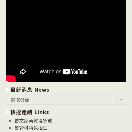
最新消息 News
最
選取分類
新
快速連結 Links
消
息
曾文家商實境導覽
News
餐管科特色招生