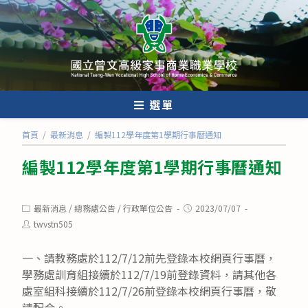
跳
轉
至
主
要
內
選單
容
首頁
/
最新消息
/
編製112學年度第1學期行事曆通知
編製112學年度第1學期行事曆通知
Post
Post
最新消息
/
總務處公告
/
行政單位公告
2023/07/07
category:
published:
Post
twvstn505
author:
一、請教務處於112/7/12前先登錄本校網頁行事曆，
學務處訓育組接續於112/7/19前登錄資料，請其他各
處室組科接續於112/7/26前登錄本校網頁行事曆，敬
請配合。