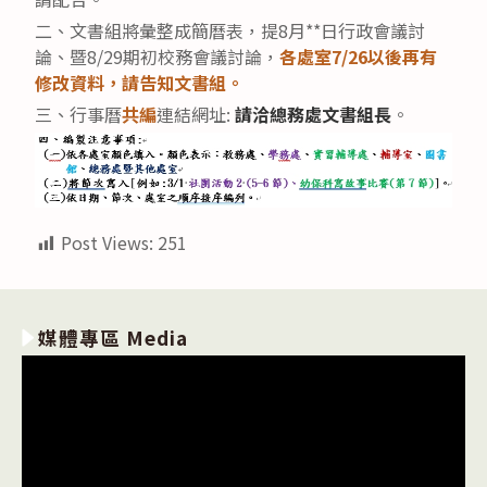
二、文書組將彙整成簡曆表，提8月**日行政會議討
論、暨8/29期初校務會議討論，
各處室7/26以後再有
修改資料，請告知文書組。
三、行事曆
共編
連結網址:
請洽總務處文書組長
。
Post Views:
251
媒體專區 Media