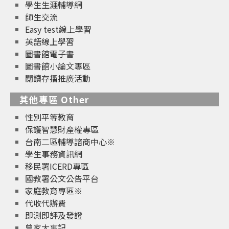
學生生涯輔導網
師生交流
Easy test線上學習
英語線上學習
圖書館電子書
圖書館小論文專區
閱讀存摺推廣活動
其他專區 Other
性別平等教育
保護智慧財產權專區
台南二區輔導諮商中心※
學生事務資訊網
移民署ICERD專區
國教署公文公告平台
家庭教育專區※
代收代辦費
即測即評及發證
曾家大事記