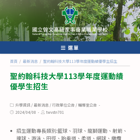
跳
轉
至
主
要
內
選單
容
首頁
/
最新消息
/
聖約翰科技大學113學年度運動績優學生招生
聖約翰科技大學113學年度運動績
優學生招生
Post
升學資訊
/
最新消息
/
行政單位公告
/
輔導室公告
category:
Post
Post
2024/04/08
twvstn701
published:
author:
招生運動專長類別:籃球、羽球、龍獅運動、射箭、
撞球、游泳、田徑、跆拳道、柔道、網球、橄欖