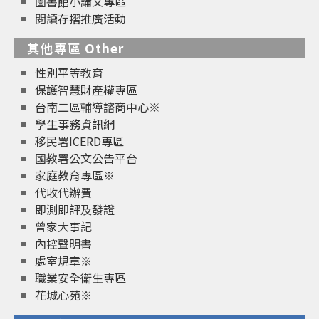
圖書館小論文專區
閱讀存摺推廣活動
其他專區 Other
性別平等教育
保護智慧財產權專區
台南二區輔導諮商中心※
學生事務資訊網
移民署ICERD專區
國教署公文公告平台
家庭教育專區※
代收代辦費
即測即評及發證
曾家大事記
內控聲明書
處室規章※
職業安全衛生專區
花城心苑※