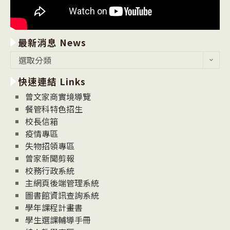
最新消息 News
最
選取分類
新
快速連結 Links
消
息
曾文家商實境導覽
News
餐管科特色招生
校長信箱
疫情專區
失物招領專區
曾家新聞剪報
校務行政系統
主網頁後端管理系統
圖書館資訊查詢系統
學年課程計畫書
學生選課輔導手冊