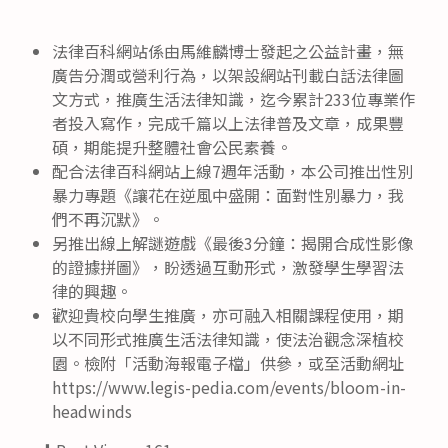
published:
author:
法律百科網站係由馬維麟博士發起之公益計畫，無
廣告分潤或營利行為，以架設網站刊載白話法律圖
文方式，推廣生活法律知識，迄今累計233位專業作
者投入寫作，完成千篇以上法律普及文章，成果豐
碩，期能提升整體社會公民素養。
配合法律百科網站上線7週年活動，本公司推出性別
暴力專題《讓花在逆風中盛開：面對性別暴力，我
們不再沉默》。
另推出線上解謎遊戲《最後3分鐘：揭開合成性影像
的證據拼圖》，盼透過互動形式，激發學生學習法
律的興趣。
歡迎貴校向學生推廣，亦可融入相關課程使用，期
以不同形式推廣生活法律知識，使法治觀念深植校
園。檢附「活動海報電子檔」供參，或至活動網址
https://www.legis-pedia.com/events/bloom-in-
headwinds