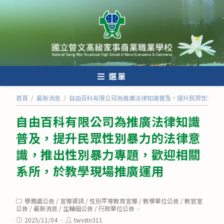
跳
轉
至
主
要
內
選單
容
首頁
/
最新消息
/
自由百科有限公司為推廣法律知識普及，提升民眾性別暴
自由百科有限公司為推廣法律知識
普及，提升民眾性別暴力的法律意
識，推出性別暴力專題，歡迎相關
系所，於教學現場推廣運用
Post
學務處公告
/
宣導資訊
/
性別平等教育宣導
/
教學單位公告
/
教官室
category:
公告
/
最新消息
/
生輔組公告
/
行政單位公告
Post
Post
2025/11/04
twvstn311