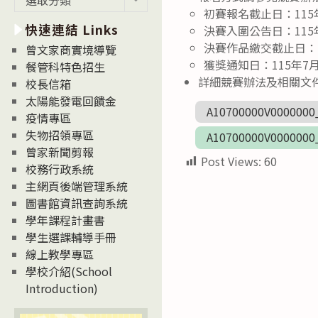
新
初賽報名截止日：115年
快速連結 Links
消
決賽入圍公告日：115年
息
決賽作品繳交截止日：1
曾文家商實境導覽
News
獲獎通知日：115年7
餐管科特色招生
詳細競賽辦法及相關文
校長信箱
太陽能發電回饋金
A10700000V0000000
疫情專區
失物招領專區
A10700000V0000000
曾家新聞剪報
Post Views:
60
校務行政系統
主網頁後端管理系統
圖書館資訊查詢系統
學年課程計畫書
學生選課輔導手冊
線上教學專區
學校介紹(School
Introduction)