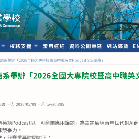
位
校務支援
常用連結
資料公開專區
網站導覽
E
系舉辦「2026全國大專院校暨高中職英文Podcast Star競賽」
舉辦「2026全國大專院校暨高中職英文Pod
Post
Post
公告
2026/05/08
twvstn305
published:
author:
英語Podcast以「AI商業應用議題」為主題展現青年世代對A
球競爭力。
法，競賽重要時間如下：