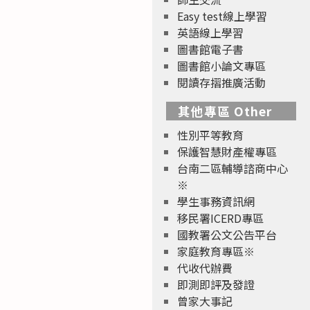
Easy test線上學習
英語線上學習
圖書館電子書
圖書館小論文專區
閱讀存摺推廣活動
其他專區 Other
性別平等教育
保護智慧財產權專區
台南二區輔導諮商中心
※
學生事務資訊網
移民署ICERD專區
國教署公文公告平台
家庭教育專區※
代收代辦費
即測即評及發證
曾家大事記