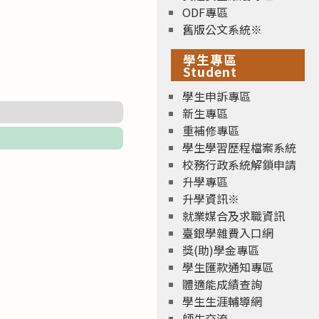
ODF專區
舊版公文系統※
學生專區
Student
學生申訴專區
新生專區
重補修專區
學生學習歷程檔案系統
校務行政系統解鎖申請
升學專區
升學資訊※
就業媒合及求職資訊
臺銀學雜費入口網
獎(助)學金專區
學生匯款通知專區
體適能成績查詢
學生生涯輔導網
師生交流