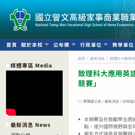
跳
轉
至
主
要
內
首頁
關於本校
公布欄
行政單位
教學單
容
首頁
/
最新消息
/
致理科大應用英語
媒體專區 Media
致理科大應用英語系
競賽」
Post
學務處公告
/
最新消息
/
訓育組
category:
本競賽旨在鼓勵學生透過
最新消息 News
點，提升國際視野與全
最
報名方式請參見競賽辦
選取分類