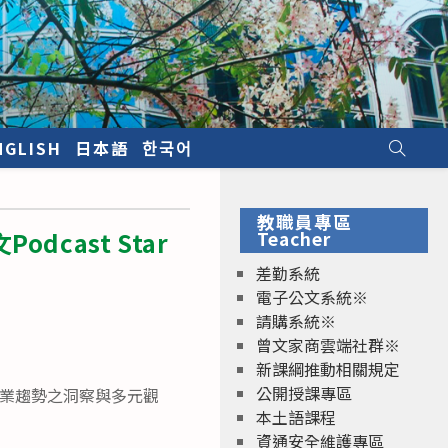
NGLISH
日本語
한국어
教職員專區
cast Star
Teacher
差勤系統
電子公文系統※
請購系統※
曾文家商雲端社群※
新課綱推動相關規定
公開授課專區
I商業趨勢之洞察與多元觀
本土語課程
資通安全維護專區