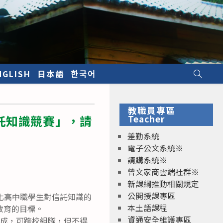
NGLISH
日本語
한국어
教職員專區
託知識競賽」，請
Teacher
差勤系統
電子公文系統※
請購系統※
曾文家商雲端社群※
新課綱推動相關規定
公開授課專區
強化高中職學生對信託知識的
本土語課程
教育的目標。
資通安全維護專區
組成，可跨校組隊，但不得