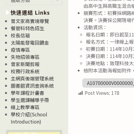
新
由高中生與高職生混合
快速連結 Links
消
競賽形式：初賽採網路
息
決賽。決賽採公開現場
曾文家商實境導覽
News
活動資訊：
餐管科特色招生
報名日期：即日起至11
校長信箱
報名方式：一律線上報名，詳情
太陽能發電回饋金
初賽日期：114年10
疫情專區
決賽日期：114年10
失物招領專區
決賽地點：致理科技大
曾家新聞剪報
檢附本活動海報如附件
校務行政系統
主網頁後端管理系統
A10700000V00000
圖書館資訊查詢系統
Post Views:
178
學年課程計畫書
學生選課輔導手冊
線上教學專區
學校介紹(School
Introduction)