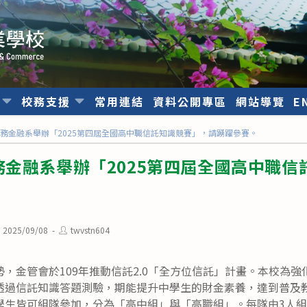
位
校務支援
常用連結
資料公開專區
網站導覽
E
務金融系舉辦「2025第四屆全國高中職信託知識競賽」，請踴躍參賽。
金融系舉辦「2025第四屆全國高中職信
st
Post
2025/09/08
twvstn604
blished:
author:
，金管會於109年推動信託2.0「全方位信託」計畫。本校為
透過信託知識答題測驗，期能提升中學生的財金素養，達到普及
學生皆可組隊參加，分為「高中組」與「高職組」。每隊由3人