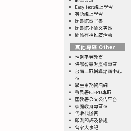
Easy test線上學習
英語線上學習
圖書館電子書
圖書館小論文專區
閱讀存摺推廣活動
其他專區 Other
性別平等教育
保護智慧財產權專區
台南二區輔導諮商中心
※
學生事務資訊網
移民署ICERD專區
國教署公文公告平台
家庭教育專區※
代收代辦費
即測即評及發證
曾家大事記