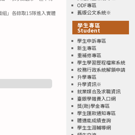
ODF專區
舊版公文系統※
組」各錄取15隊進入實體
學生專區
Student
學生申訴專區
新生專區
重補修專區
學生學習歷程檔案系統
校務行政系統解鎖申請
升學專區
升學資訊※
就業媒合及求職資訊
臺銀學雜費入口網
獎(助)學金專區
學生匯款通知專區
體適能成績查詢
學生生涯輔導網
師生交流