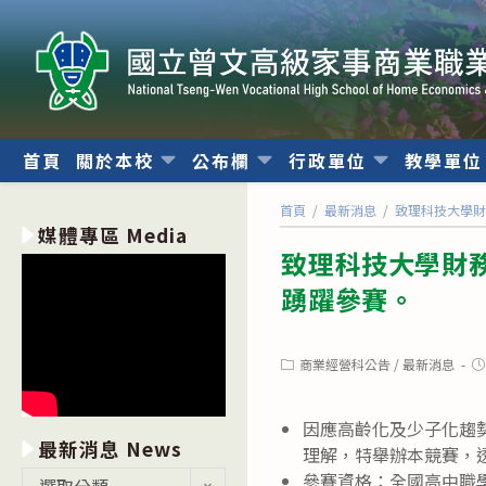
跳
轉
至
主
要
內
首頁
關於本校
公布欄
行政單位
教學單
容
首頁
/
最新消息
/
致理科技大學財
媒體專區 Media
致理科技大學財務
踴躍參賽。
Post
Po
商業經營科公告
/
最新消息
category:
pu
因應高齡化及少子化趨勢
最新消息 News
理解，特舉辦本競賽，
最
參賽資格：全國高中職
選取分類