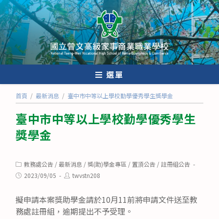
跳
轉
至
主
要
內
選單
容
首頁
/
最新消息
/
臺中市中等以上學校勤學優秀學生獎學金
臺中市中等以上學校勤學優秀學生
獎學金
Post
教務處公告
/
最新消息
/
獎(助)學金專區
/
置頂公告
/
註冊組公告
category:
Post
Post
2023/09/05
twvstn208
published:
author:
擬申請本案獎助學金請於10月11前將申請文件送至教
務處註冊組，逾期提出不予受理。