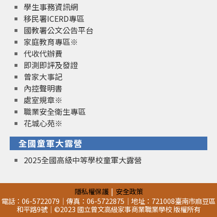
學生事務資訊網
移民署ICERD專區
國教署公文公告平台
家庭教育專區※
代收代辦費
即測即評及發證
曾家大事記
內控聲明書
處室規章※
職業安全衛生專區
花城心苑※
全國童軍大露營
2025全國高級中等學校童軍大露營
隱私權保護
安全政策
電話：06-5722079｜傳真：06-5722875｜地址：721008臺南市麻豆區
和平路9號｜©2023 國立曾文高級家事商業職業學校 版權所有