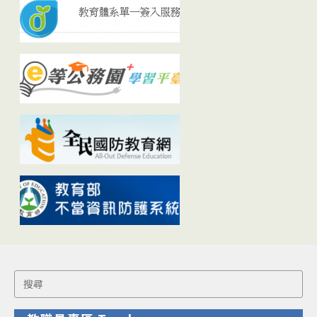
Search
for: