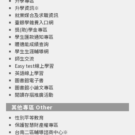
升學專區
升學資訊※
就業媒合及求職資訊
臺銀學雜費入口網
獎(助)學金專區
學生匯款通知專區
體適能成績查詢
學生生涯輔導網
師生交流
Easy test線上學習
英語線上學習
圖書館電子書
圖書館小論文專區
閱讀存摺推廣活動
其他專區 Other
性別平等教育
保護智慧財產權專區
台南二區輔導諮商中心※