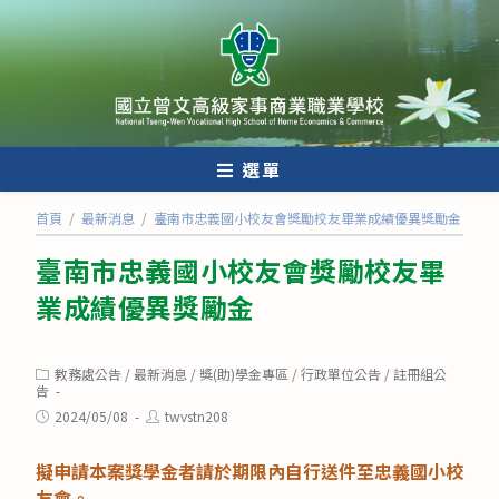
跳
轉
至
主
要
內
選單
容
首頁
/
最新消息
/
臺南市忠義國小校友會獎勵校友畢業成績優異獎勵金
臺南市忠義國小校友會獎勵校友畢
業成績優異獎勵金
Post
教務處公告
/
最新消息
/
獎(助)學金專區
/
行政單位公告
/
註冊組公
category:
告
Post
Post
2024/05/08
twvstn208
published:
author:
擬申請本案獎學金者請於期限內自行送件至忠義國小校
友會。