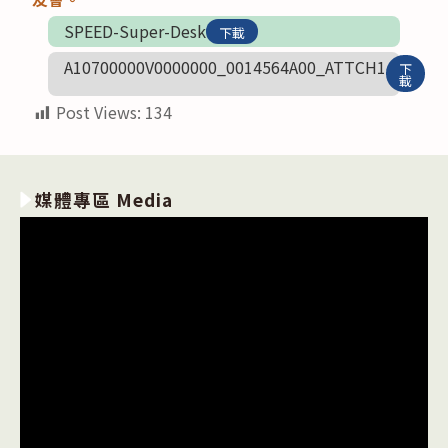
SPEED-Super-Desk
下載
A10700000V0000000_0014564A00_ATTCH1
下
載
Post Views:
134
媒體專區 Media