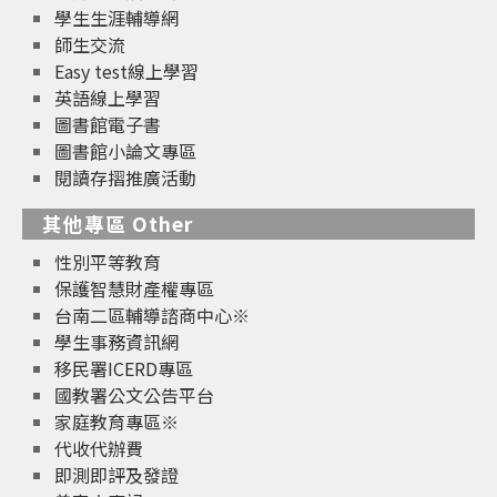
學生生涯輔導網
師生交流
Easy test線上學習
英語線上學習
圖書館電子書
圖書館小論文專區
閱讀存摺推廣活動
其他專區 Other
性別平等教育
保護智慧財產權專區
台南二區輔導諮商中心※
學生事務資訊網
移民署ICERD專區
國教署公文公告平台
家庭教育專區※
代收代辦費
即測即評及發證