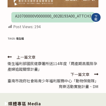
A10700000V0000000_0028193A00_ATTCH3
下
載
Post Views:
194
TAGS:
衛生組
Read
上一篇文章
衛生福利部國民健康署所送114年度「周產期高風險孕
more
產婦追蹤關懷計畫」
articles
下一篇文章
臺南市政府社會局青少年福利服務中心「動物保衛隊」
育樂活動實施計畫、DM
媒體專區 Media