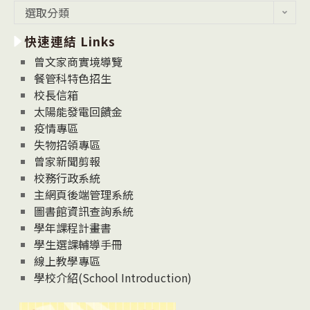
最
選取分類
新
快速連結 Links
消
息
曾文家商實境導覽
News
餐管科特色招生
校長信箱
太陽能發電回饋金
疫情專區
失物招領專區
曾家新聞剪報
校務行政系統
主網頁後端管理系統
圖書館資訊查詢系統
學年課程計畫書
學生選課輔導手冊
線上教學專區
學校介紹(School Introduction)