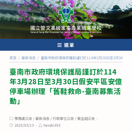
跳
轉
至
主
要
內
選單
容
首頁
/
最新消息
/
臺南市政府環境保護局謹訂於114年3月28日至3月30日
臺南市政府環境保護局謹訂於114
年3月28日至3月30日假安平區安億
停車場辦理「舊鞋救命-臺南募集活
動」
Post
學務處公告
/
最新消息
/
行政單位公告
/
衛生組公告
category:
Post
Post
2025/03/13
twvstn303
published:
author: