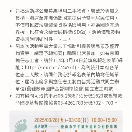
旨揭活動將公開募集堪用二手物資，裝載於專屬之
貨櫃，海運至非洲偏鄉國家提供予當地居民使用，
不僅可推廣垃圾減量資源循環利用，亦為國際互助
救援，也符合永續發展指標(SDGs)，活動海報及物
資捐贈說明如附件一、二。
另本次活動亟需大量志工協助引導參與民眾及整理
物資等，請惠予轉知同仁踴躍出席參加，如有意願
擔任志工者，請於114年3月14日前填寫報名表單(網
址：https://reurl.cc/74xYxd)，為利統計本府各單
位志工人數，請同仁務必於報名表單內填寫任職單
位，屆時出席參與擔任志工將由旨揭活動共同主辦
單位(舊鞋救命國際基督關懷協會)開立志工時數。
如有疑問可洽詢本局06-2686751分機1623或舊鞋救
命國際基督關懷協會03-4261783分機702、703。