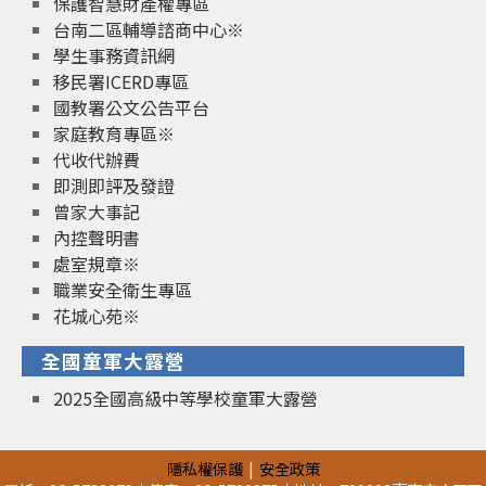
保護智慧財產權專區
台南二區輔導諮商中心※
學生事務資訊網
移民署ICERD專區
國教署公文公告平台
家庭教育專區※
代收代辦費
即測即評及發證
曾家大事記
內控聲明書
處室規章※
職業安全衛生專區
花城心苑※
全國童軍大露營
2025全國高級中等學校童軍大露營
隱私權保護
安全政策