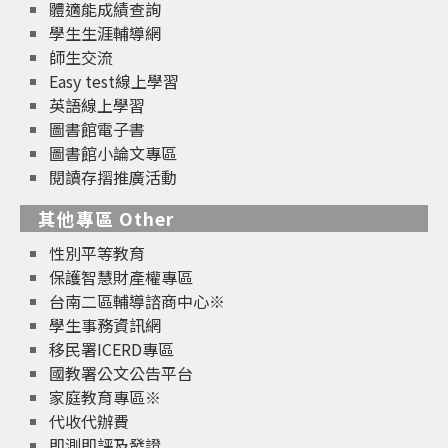
體適能成績查詢
學生生涯輔導網
師生交流
Easy test線上學習
英語線上學習
圖書館電子書
圖書館小論文專區
閱讀存摺推廣活動
其他專區 Other
性別平等教育
保護智慧財產權專區
台南二區輔導諮商中心※
學生事務資訊網
移民署ICERD專區
國教署公文公告平台
家庭教育專區※
代收代辦費
即測即評及發證