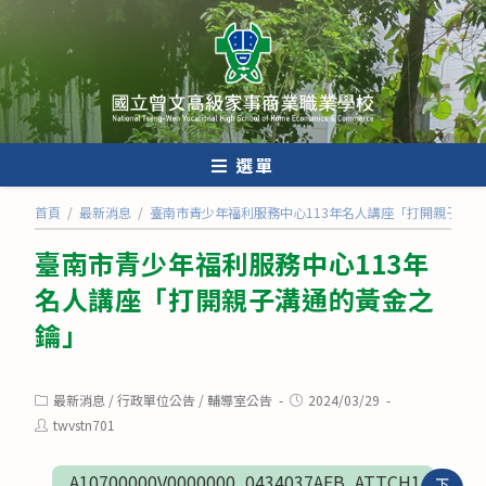
跳
轉
至
主
要
內
選單
容
首頁
/
最新消息
/
臺南市青少年福利服務中心113年名人講座「打開親子溝
臺南市青少年福利服務中心113年
名人講座「打開親子溝通的黃金之
鑰」
Post
Post
最新消息
/
行政單位公告
/
輔導室公告
2024/03/29
category:
published:
Post
twvstn701
author:
A10700000V0000000_0434037AFB_ATTCH1
下