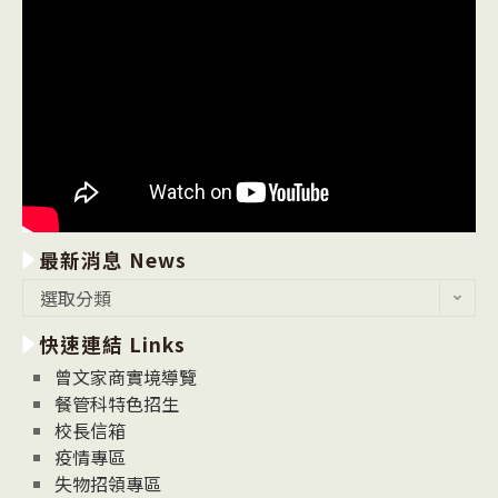
最新消息 News
最
選取分類
新
快速連結 Links
消
息
曾文家商實境導覽
News
餐管科特色招生
校長信箱
疫情專區
失物招領專區