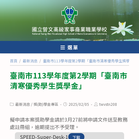
跳
轉
至
主
要
內
選單
容
首頁
/
最新消息
/
臺南市113學年度第2學期「臺南市清寒優秀學生獎學金」
臺南市113學年度第2學期「臺南市
清寒優秀學生獎學金」
Post
Post
Post
最新消息
/
獎(助)學金專區
2025/02/05
twvstn208
category:
published:
author:
擬申請本案獎助學金請於3月27前將申請文件送至教務
處註冊組，逾期提出不予受理。
SPEED-Super-Desk-1
下載