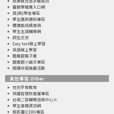
就業媒合及求職資訊
臺銀學雜費入口網
獎(助)學金專區
學生匯款通知專區
體適能成績查詢
學生生涯輔導網
師生交流
Easy test線上學習
英語線上學習
圖書館電子書
圖書館小論文專區
閱讀存摺推廣活動
其他專區 Other
性別平等教育
保護智慧財產權專區
台南二區輔導諮商中心※
學生事務資訊網
移民署ICERD專區