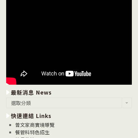
最新消息 News
最
選取分類
新
快速連結 Links
消
息
曾文家商實境導覽
News
餐管科特色招生