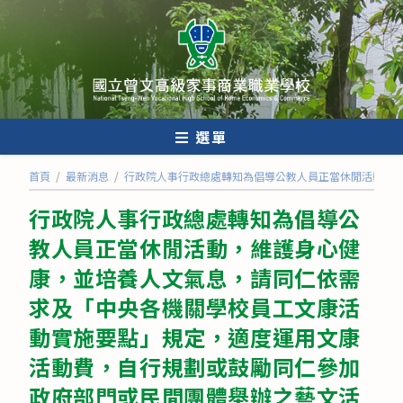
跳
轉
至
主
要
內
選單
容
首頁
/
最新消息
/
行政院人事行政總處轉知為倡導公教人員正當休閒活動，
行政院人事行政總處轉知為倡導公
教人員正當休閒活動，維護身心健
康，並培養人文氣息，請同仁依需
求及「中央各機關學校員工文康活
動實施要點」規定，適度運用文康
活動費，自行規劃或鼓勵同仁參加
政府部門或民間團體舉辦之藝文活