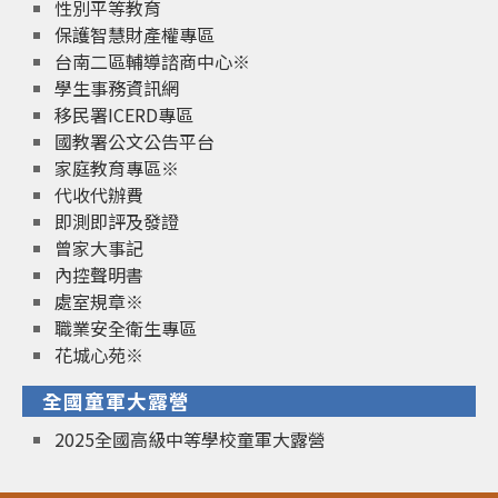
性別平等教育
保護智慧財產權專區
台南二區輔導諮商中心※
學生事務資訊網
移民署ICERD專區
國教署公文公告平台
家庭教育專區※
代收代辦費
即測即評及發證
曾家大事記
內控聲明書
處室規章※
職業安全衛生專區
花城心苑※
全國童軍大露營
2025全國高級中等學校童軍大露營