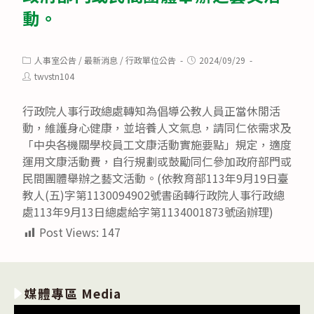
動。
Post
Post
人事室公告
/
最新消息
/
行政單位公告
2024/09/29
category:
published:
Post
twvstn104
author:
行政院人事行政總處轉知為倡導公教人員正當休閒活
動，維護身心健康，並培養人文氣息，請同仁依需求及
「中央各機關學校員工文康活動實施要點」規定，適度
運用文康活動費，自行規劃或鼓勵同仁參加政府部門或
民間團體舉辦之藝文活動。(依教育部113年9月19日臺
教人(五)字第1130094902號書函轉行政院人事行政總
處113年9月13日總處給字第1134001873號函辦理)
Post Views:
147
媒體專區 Media