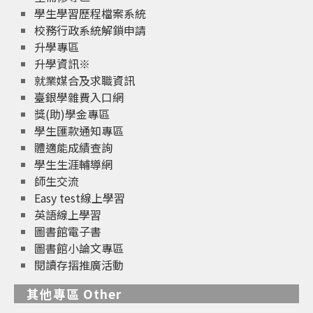
學生學習歷程檔案系統
校務行政系統解鎖申請
升學專區
升學資訊※
就業媒合及求職資訊
臺銀學雜費入口網
獎(助)學金專區
學生匯款通知專區
體適能成績查詢
學生生涯輔導網
師生交流
Easy test線上學習
英語線上學習
圖書館電子書
圖書館小論文專區
閱讀存摺推廣活動
其他專區 Other