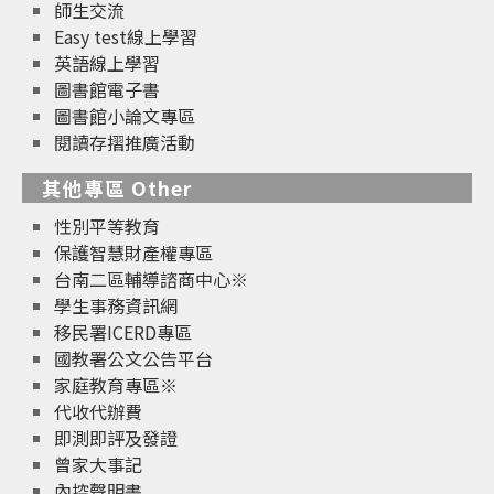
師生交流
Easy test線上學習
英語線上學習
圖書館電子書
圖書館小論文專區
閱讀存摺推廣活動
其他專區 Other
性別平等教育
保護智慧財產權專區
台南二區輔導諮商中心※
學生事務資訊網
移民署ICERD專區
國教署公文公告平台
家庭教育專區※
代收代辦費
即測即評及發證
曾家大事記
內控聲明書