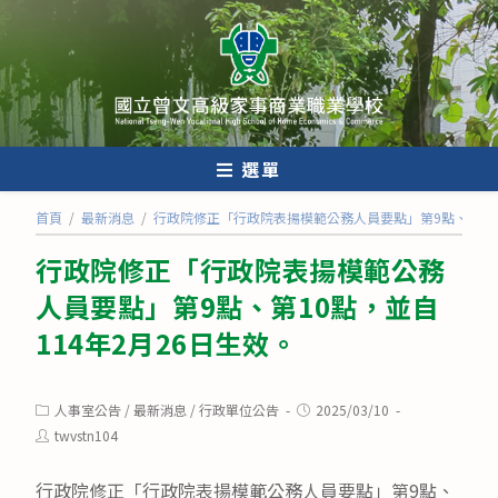
跳
轉
至
主
要
內
選單
容
首頁
/
最新消息
/
行政院修正「行政院表揚模範公務人員要點」第9點、第10點
行政院修正「行政院表揚模範公務
人員要點」第9點、第10點，並自
114年2月26日生效。
Post
Post
人事室公告
/
最新消息
/
行政單位公告
2025/03/10
category:
published:
Post
twvstn104
author:
行政院修正「行政院表揚模範公務人員要點」第9點、