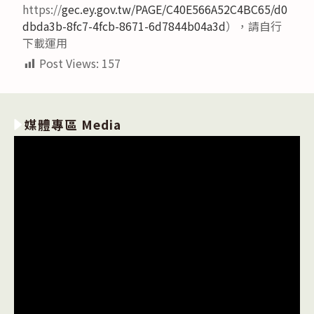
https://
gec.ey.gov.tw/PAGE/C40E566A52C4BC65/d0
dbda3b-8fc7-4fcb-8671-6d7844b04a3d
），請自行
下載運用
Post Views:
157
媒體專區 Media