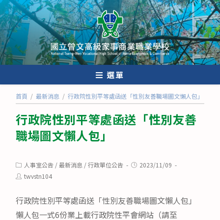
跳
轉
至
主
要
內
選單
容
首頁
/
最新消息
/
行政院性別平等處函送「性別友善職場圖文懶人包」
行政院性別平等處函送「性別友善
職場圖文懶人包」
Post
Post
人事室公告
/
最新消息
/
行政單位公告
2023/11/09
category:
published:
Post
twvstn104
author:
行政院性別平等處函送「性別友善職場圖文懶人包」
懶人包一式6份業上載行政院性平會網站（請至