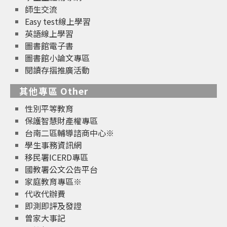
師生交流
Easy test線上學習
英語線上學習
圖書館電子書
圖書館小論文專區
閱讀存摺推廣活動
其他專區 Other
性別平等教育
保護智慧財產權專區
台南二區輔導諮商中心※
學生事務資訊網
移民署ICERD專區
國教署公文公告平台
家庭教育專區※
代收代辦費
即測即評及發證
曾家大事記