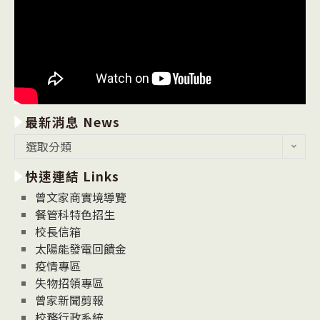
最新消息 News
最
選取分類
新
快速連結 Links
消
息
曾文家商實境導覽
News
餐管科特色招生
校長信箱
太陽能發電回饋金
疫情專區
失物招領專區
曾家新聞剪報
校務行政系統