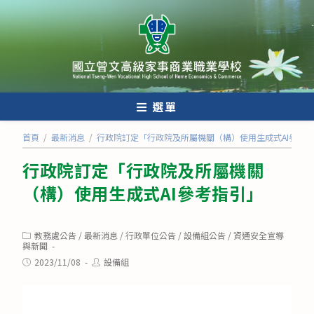
跳
轉
至
主
要
內
選單
容
首頁
/
最新消息
/
行政院訂定「行政院及所屬機關（構）使用生成式AI參考
行政院訂定「行政院及所屬機關
（構）使用生成式AI參考指引」
Post
教務處公告
/
最新消息
/
行政單位公告
/
設備組公告
/
資通安全宣導
category:
與新聞
Post
Post
2023/11/08
設備組
published:
author: