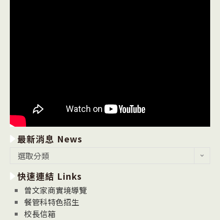
最新消息 News
最
選取分類
新
快速連結 Links
消
息
曾文家商實境導覽
News
餐管科特色招生
校長信箱