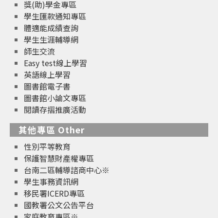
獎(助)學金專區
學生匯款通知專區
體適能成績查詢
學生生涯輔導網
師生交流
Easy test線上學習
英語線上學習
圖書館電子書
圖書館小論文專區
閱讀存摺推廣活動
其他專區 Other
性別平等教育
保護智慧財產權專區
台南二區輔導諮商中心※
學生事務資訊網
移民署ICERD專區
國教署公文公告平台
家庭教育專區※