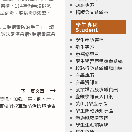
ODF專區
續累積，114年仍無法排除
舊版公文系統※
型病毒、腸病毒D68型、
學生專區
人員腸病毒防治手冊」，請
Student
>第三類法定傳染病>腸病毒感染
學生申訴專區
新生專區
重補修專區
學生學習歷程檔案系統
校務行政系統解鎖申請
升學專區
升學資訊※
就業媒合及求職資訊
下一篇文章
臺銀學雜費入口網
環境，加強「巡、倒、清、
獎(助)學金專區
實校園登革熱防治環境檢查
學生匯款通知專區
體適能成績查詢
學生生涯輔導網
師生交流