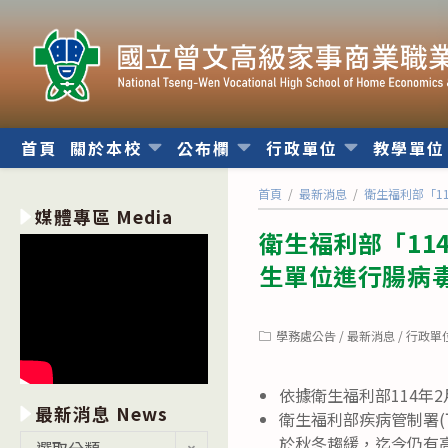
跳
轉
至
主
要
內
首頁
關於本校
公布欄
行政單位
教學單
容
首頁
/
最新消息
/
衛生福利部「1
媒體專區 Media
衛生福利部「1
生單位進行腸病
Post
學務處公告
/
最新消息
/
行政單
category:
依據衛生福利部114年2
最新消息 News
衛生福利部疾病管制署(
最
於秋冬趨緩，迄今仍有
選取分類