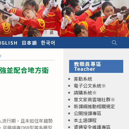
NGLISH
日本語
한국어
作
教職員專區
加強並配合地方衛
Teacher
差勤系統
電子公文系統※
請購系統※
曾文家商雲端社群※
新課綱推動相關規定
公開授課專區
本土語課程
進入流行期，且未如往年趨勢
資通安全維護專區
且腸病毒D68型等多種型