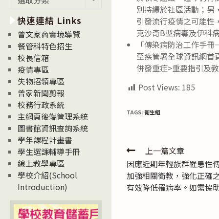
新
別持續於社區活動；另，
快速連結 Links
消
引發流行疫情之可能性
息
克沙奇B型病毒及伊科
曾文家商實境導覽
News
「傳染病防治工作手冊
餐管科特色招生
至疾管署全球資訊網首頁ht
校長信箱
併發重症>重要指引及
疫情專區
失物招領專區
Post Views:
185
曾家新聞剪報
校務行政系統
TAGS:
衛生組
主網頁後端管理系統
圖書館資訊查詢系統
學年課程計畫書
Read
上一篇文章
學生選課輔導手冊
線上教學專區
因應近期年輕族群罹患性
more
學校介紹(School
加強相關衛教，強化正確
articles
Introduction)
有效降低罹病率。如需協