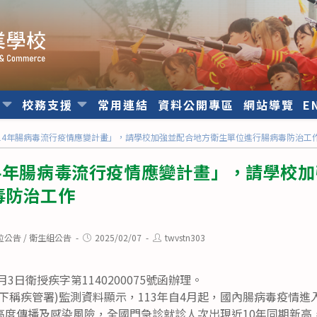
位
校務支援
常用連結
資料公開專區
網站導覽
E
14年腸病毒流行疫情應變計畫」，請學校加強並配合地方衛生單位進行腸病毒防治工
14年腸病毒流行疫情應變計畫」，請學校
毒防治工作
Post
Post
位公告
/
衛生組公告
2025/02/07
twvstn303
published:
author:
月3日衛授疾字第1140200075號函辦理。
下稱疾管署)監測資料顯示，113年自4月起，國內腸病毒疫情
高度傳播及感染風險，全國門急診就診人次出現近10年同期新高，