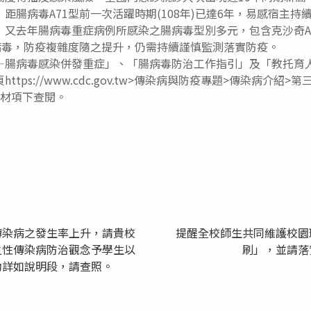
距腸病毒A71型前一次活躍時期(108年)已達6年，易感宿主持
，又去年腸病毒重症病例所感染之腸病毒型別多元，包含克沙奇A
病毒，防疫複雜度隨之提升，仍需持續謹慎監測落實防疫。
—腸病毒感染併發重症」、「腸病毒防治工作指引」及「教托育
tps://www.cdc.gov.tw>傳染病與防疫專題>傳染病介紹
教材項下查閱。
傳染病之發生率上升，請貴校
提醒全校師生共同維護校園
之性傳染病防治觀念予學生以
刷」，並請落
助詳如說明段，請查照。