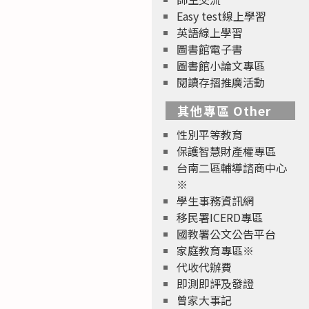
Easy test線上學習
英語線上學習
圖書館電子書
圖書館小論文專區
閱讀存摺推廣活動
其他專區 Other
性別平等教育
保護智慧財產權專區
台南二區輔導諮商中心
※
學生事務資訊網
移民署ICERD專區
國教署公文公告平台
家庭教育專區※
代收代辦費
即測即評及發證
曾家大事記