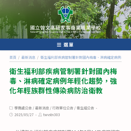
跳
轉
至
主
要
內
選單
容
首頁
/
最新消息
/
衛生福利部疾病管制署針對國內梅毒、淋病確定病例年輕
衛生福利部疾病管制署針對國內梅
毒、淋病確定病例年輕化趨勢，強
化年輕族群性傳染病防治衛教
Post
學務處公告
/
最新消息
/
行政單位公告
/
衛生組公告
category:
Post
Post
2025/05/27
twvstn303
published:
author: