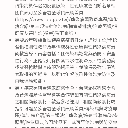
傳染病於伴侶間反覆感染。性健康友善門診名單相
關資訊可至疾管署全球資訊網首頁
(https://www.cdc.gov.tw)/傳染病與防疫專題/傳染
病介紹/第三類法定傳染病/梅毒或淋病/治療照護/性
健康友善門診(搜尋)項下查詢。
另鑒於年輕族群性傳染病疫情升溫，請貴單位/學校
強化校園性教育及年輕族群性健康與性傳染病防治
衛教宣導，內容包括：性傳染病認識與預防、安全
性行為、正確使用保險套或水性潤滑液、性病諮詢
或就醫檢驗與治療服務資訊等，並確保及強化保險
套取得的可近性，以強化年輕族群性傳染病防治及
自我保護知能。
另，疾管署與台灣家庭醫學會、台灣泌尿科醫學會
及台灣婦產科醫學會等合作編製有關性傳染病防治
之相關衛教素材，歡迎參考運用。相關衛教素材或
指引可逕至疾管署全球資訊網首頁/傳染病與防疫專
題/傳染病介紹/第三類法定傳染病/梅毒或淋病/治療
照護/性健康友善門診項下，或可至傳染病與防疫專