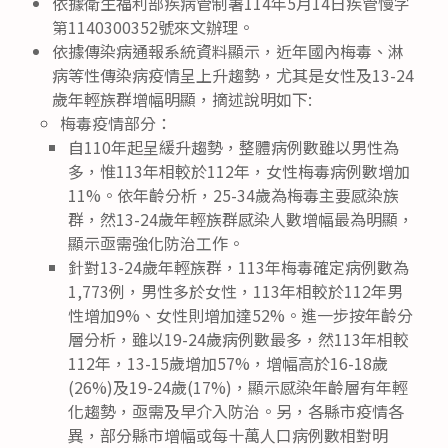
依據衛生福利部疾病管制署114年5月14日疾管慢字
第1140300352號來文辦理。
依據傳染病通報系統資料顯示，近年國內梅毒、淋
病等性傳染病疫情呈上升趨勢，尤其是女性及13-24
歲年輕族群增幅明顯，摘述說明如下:
梅毒疫情部分：
自110年起呈緩升趨勢，整體病例數雖以男性為
多，惟113年相較於112年，女性梅毒病例數增加
11%。依年齡分析，25-34歲為梅毒主要感染族
群，然13-24歲年輕族群感染人數增幅最為明顯，
顯示亟需強化防治工作。
針對13-24歲年輕族群，113年梅毒確定病例數為
1,773例，男性多於女性，113年相較於112年男
性增加9%、女性則增加達52%。進一步按年齡分
層分析，雖以19-24歲病例數最多，然113年相較
112年，13-15歲增加57%，增幅高於16-18歲
(26%)及19-24歲(17%)，顯示感染年齡層有年輕
化趨勢，亟需及早介入防治。另，各縣市疫情各
異，部分縣市增幅或每十萬人口病例數相對明