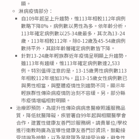
顯。
淋病疫情部分：
自109年起呈上升趨勢，惟113年相較112年病例
數略下降8%，病例數以男性為多。依年齡分析，
113年確定病例數以25-34歲最多，其次為13-24
歲，113年相較112年，除0-12歲及45-54歲病例
數持平外，其餘年齡層確定病例數皆下降。
針對13-24歲年輕族群近年疫情呈明顯上升趨勢，
雖113年有趨緩，惟113年確定病例數達2,533
例。特別值得注意的是，13-15歲男性病例數113
年相較112年增加33%，且13-15歲女性病例數已
與男性相當，與整體疫情性別趨勢不同，顯示年
輕族群性傳染病疫情防治刻不容緩。另，部分縣
市疫情增幅相對明顯。
治療即預防，為提升性傳染病病患醫療照護服務品
質，降低就醫障礙，疾管署自99年起與相關醫學會
合作，建置性健康友善門診服務網。請貴單位/學校
進行衛教時廣為宣導性健康友善門診資訊，鼓勵接
受諮詢及檢驗，以及早發現及早接受治療，避免性