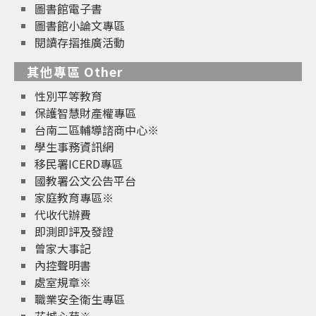
圖書館電子書
圖書館小論文專區
閱讀存摺推廣活動
其他專區 Other
性別平等教育
保護智慧財產權專區
台南二區輔導諮商中心※
學生事務資訊網
移民署ICERD專區
國教署公文公告平台
家庭教育專區※
代收代辦費
即測即評及發證
曾家大事記
內控聲明書
處室規章※
職業安全衛生專區