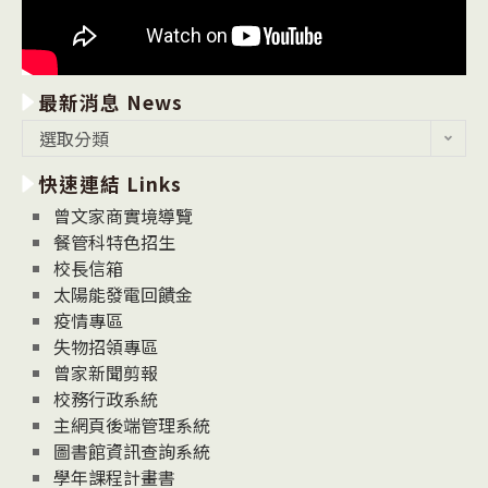
最新消息 News
最
選取分類
新
快速連結 Links
消
息
曾文家商實境導覽
News
餐管科特色招生
校長信箱
太陽能發電回饋金
疫情專區
失物招領專區
曾家新聞剪報
校務行政系統
主網頁後端管理系統
圖書館資訊查詢系統
學年課程計畫書