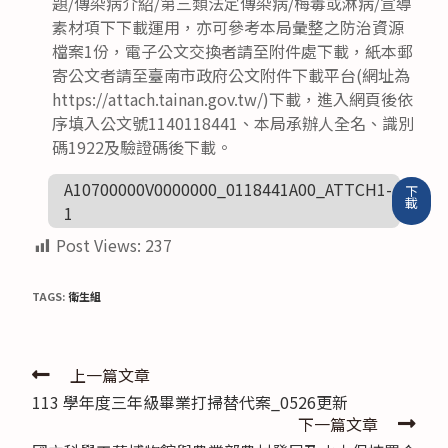
題/傳染病介紹/第三類法定傳染病/梅毒或淋病/宣導
素材項下下載運用，亦可參考本局彙整之防治資源
檔案1份，電子公文交換者請至附件處下載，紙本郵
寄公文者請至臺南市政府公文附件下載平台(網址為
https://attach.tainan.gov.tw/)下載，進入網頁後依
序填入公文號1140118441、本局承辦人全名、識別
碼1922及驗證碼後下載。
A10700000V0000000_0118441A00_ATTCH1-
下
載
1
Post Views:
237
TAGS:
衛生組
Read
上一篇文章
113 學年度三年級畢業打掃替代案_0526更新
more
下一篇文章
articles