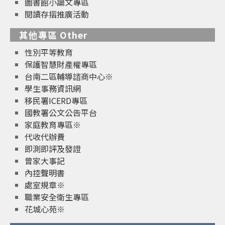
圖書館小論文專區
閱讀存摺推廣活動
其他專區 Other
性別平等教育
保護智慧財產權專區
台南二區輔導諮商中心※
學生事務資訊網
移民署ICERD專區
國教署公文公告平台
家庭教育專區※
代收代辦費
即測即評及發證
曾家大事記
內控聲明書
處室規章※
職業安全衛生專區
花城心苑※