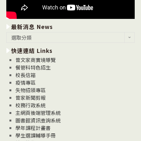
最新消息 News
最
選取分類
新
快速連結 Links
消
息
曾文家商實境導覽
News
餐管科特色招生
校長信箱
疫情專區
失物招領專區
曾家新聞剪報
校務行政系統
主網頁後端管理系統
圖書館資訊查詢系統
學年課程計畫書
學生選課輔導手冊