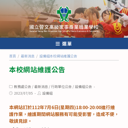
跳
轉
至
主
要
內
選單
容
首頁
/
最新消息
/
設備組本校網站維護公告
本校網站維護公告
Post
教務處公告
/
最新消息
/
行政單位公告
/
設備組公告
category:
Post
Post
2023/07/05
設備組
published:
author:
本網站訂於112年7月6日(星期四)18:00-20:00進行維
護作業，維護期間網站服務有可能受影響，造成不便，
敬請見諒。