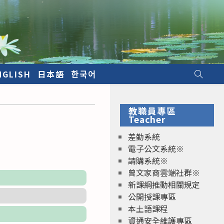
NGLISH
日本語
한국어
教職員專區
Teacher
差勤系統
電子公文系統※
請購系統※
曾文家商雲端社群※
新課綱推動相關規定
公開授課專區
本土語課程
資通安全維護專區