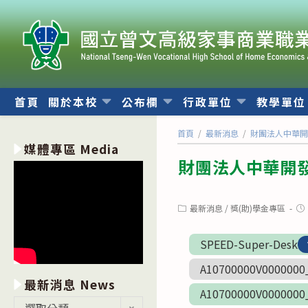
跳
轉
至
主
要
內
首頁
關於本校
公布欄
行政單位
教學單
容
首頁
/
最新消息
/
財團法人中華
媒體專區 Media
財團法人中華開
Post
Po
最新消息
/
獎(助)學金專區
category:
pub
SPEED-Super-Desk
A10700000V0000000
最新消息 News
A10700000V0000000
最
選取分類