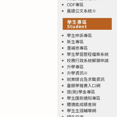
ODF專區
舊版公文系統※
學生專區
Student
學生申訴專區
新生專區
重補修專區
學生學習歷程檔案系統
校務行政系統解鎖申請
升學專區
升學資訊※
就業媒合及求職資訊
臺銀學雜費入口網
獎(助)學金專區
學生匯款通知專區
體適能成績查詢
學生生涯輔導網
師生交流