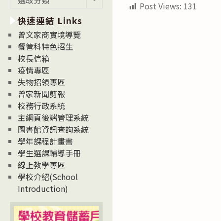
Post Views:
131
新
快速連結 Links
消
息
曾文家商實境導覽
News
餐管科特色招生
校長信箱
疫情專區
失物招領專區
曾家新聞剪報
校務行政系統
主網頁後端管理系統
圖書館資訊查詢系統
學年課程計畫書
學生選課輔導手冊
線上教學專區
學校介紹(School
Introduction)