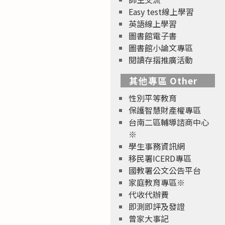
Easy test線上學習
英語線上學習
圖書館電子書
圖書館小論文專區
閱讀存摺推廣活動
其他專區 Other
性別平等教育
保護智慧財產權專區
台南二區輔導諮商中心
※
學生事務資訊網
移民署ICERD專區
國教署公文公告平台
家庭教育專區※
代收代辦費
即測即評及發證
曾家大事記