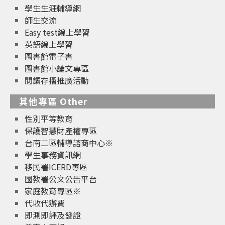
學生生涯輔導網
師生交流
Easy test線上學習
英語線上學習
圖書館電子書
圖書館小論文專區
閱讀存摺推廣活動
其他專區 Other
性別平等教育
保護智慧財產權專區
台南二區輔導諮商中心※
學生事務資訊網
移民署ICERD專區
國教署公文公告平台
家庭教育專區※
代收代辦費
即測即評及發證