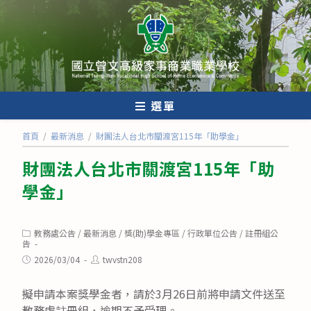
跳
轉
至
主
要
內
選單
容
首頁
/
最新消息
/
財團法人台北市關渡宮115年「助學金」
財團法人台北市關渡宮115年「助
學金」
Post
教務處公告
/
最新消息
/
獎(助)學金專區
/
行政單位公告
/
註冊組公
category:
告
Post
Post
2026/03/04
twvstn208
published:
author:
擬申請本案獎學金者，請於3月26日前將申請文件送至
教務處註冊組，逾期不予受理。