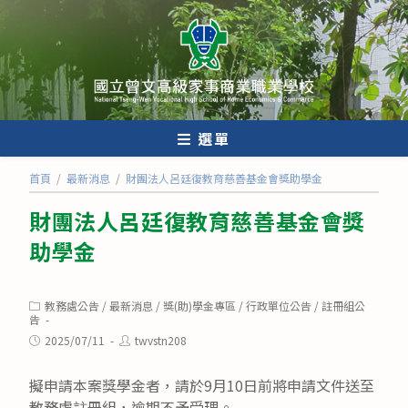
跳
轉
至
主
要
內
選單
容
首頁
/
最新消息
/
財團法人呂廷復教育慈善基金會獎助學金
財團法人呂廷復教育慈善基金會獎
助學金
Post
教務處公告
/
最新消息
/
獎(助)學金專區
/
行政單位公告
/
註冊組公
category:
告
Post
Post
2025/07/11
twvstn208
published:
author:
擬申請本案獎學金者，請於9月10日前將申請文件送至
教務處註冊組，逾期不予受理。