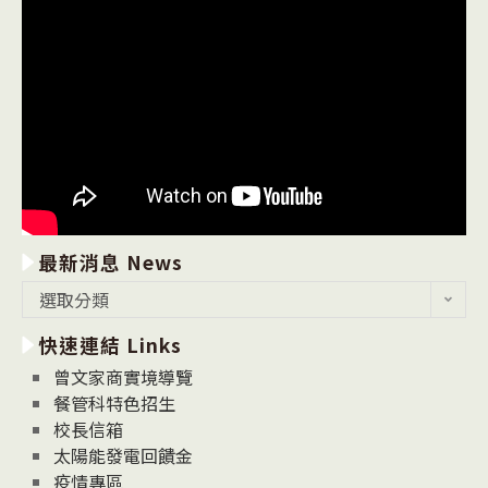
最新消息 News
最
選取分類
新
快速連結 Links
消
息
曾文家商實境導覽
News
餐管科特色招生
校長信箱
太陽能發電回饋金
疫情專區