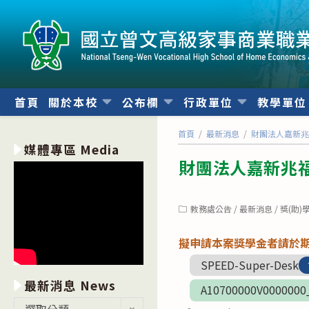
跳
轉
至
主
要
內
首頁
關於本校
公布欄
行政單位
教學單
容
首頁
/
最新消息
/
財團法人嘉新兆
媒體專區 Media
財團法人嘉新兆福
Post
教務處公告
/
最新消息
/
獎(助)
category:
擬申請本案獎學金者請於
SPEED-Super-Desk
最新消息 News
A10700000V0000000
最
選取分類