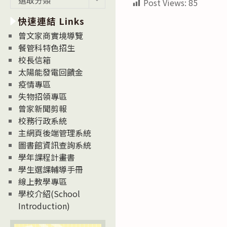
Post Views:
85
新
快速連結 Links
消
息
曾文家商實境導覽
News
餐管科特色招生
校長信箱
太陽能發電回饋金
疫情專區
失物招領專區
曾家新聞剪報
校務行政系統
主網頁後端管理系統
圖書館資訊查詢系統
學年課程計畫書
學生選課輔導手冊
線上教學專區
學校介紹(School
Introduction)