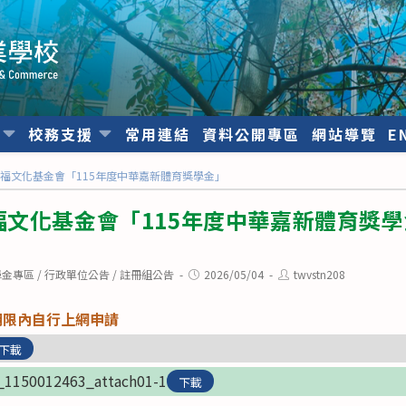
位
校務支援
常用連結
資料公開專區
網站導覽
E
福文化基金會「115年度中華嘉新體育獎學金」
文化基金會「115年度中華嘉新體育獎學
Post
Post
學金專區
/
行政單位公告
/
註冊組公告
2026/05/04
twvstn208
published:
author:
期限內自行上網申請
下載
_1150012463_attach01-1
下載