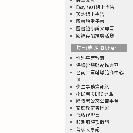
Easy test線上學習
英語線上學習
圖書館電子書
圖書館小論文專區
閱讀存摺推廣活動
其他專區 Other
性別平等教育
保護智慧財產權專區
台南二區輔導諮商中心
※
學生事務資訊網
移民署ICERD專區
國教署公文公告平台
家庭教育專區※
代收代辦費
即測即評及發證
曾家大事記