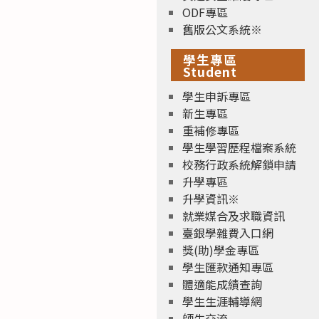
ODF專區
舊版公文系統※
學生專區
Student
學生申訴專區
新生專區
重補修專區
學生學習歷程檔案系統
校務行政系統解鎖申請
升學專區
升學資訊※
就業媒合及求職資訊
臺銀學雜費入口網
獎(助)學金專區
學生匯款通知專區
體適能成績查詢
學生生涯輔導網
師生交流