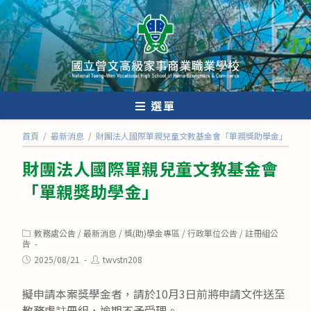
跳
轉
至
主
要
內
選單
容
首頁
/
最新消息
/
財團法人國際單親兒童文教基金會「單親獎助學金」
財團法人國際單親兒童文教基金會
「單親獎助學金」
Post
教務處公告
/
最新消息
/
獎(助)學金專區
/
行政單位公告
/
註冊組公
category:
告
Post
Post
2025/08/21
twvstn208
published:
author:
擬申請本案獎學金者，請於10月3日前將申請文件送至
教務處註冊組，逾期不予受理。