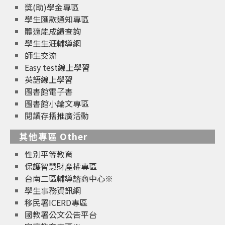
獎(助)學金專區
學生匯款通知專區
體適能成績查詢
學生生涯輔導網
師生交流
Easy test線上學習
英語線上學習
圖書館電子書
圖書館小論文專區
閱讀存摺推廣活動
其他專區 Other
性別平等教育
保護智慧財產權專區
台南二區輔導諮商中心※
學生事務資訊網
移民署ICERD專區
國教署公文公告平台