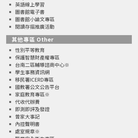
英語線上學習
圖書館電子書
圖書館小論文專區
閱讀存摺推廣活動
其他專區 Other
性別平等教育
保護智慧財產權專區
台南二區輔導諮商中心※
學生事務資訊網
移民署ICERD專區
國教署公文公告平台
家庭教育專區※
代收代辦費
即測即評及發證
曾家大事記
內控聲明書
處室規章※