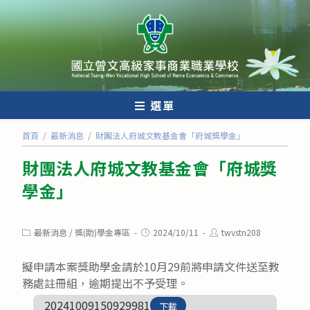
跳
轉
至
主
要
內
選單
容
首頁
/
最新消息
/
財團法人府城文教基金會「府城獎學金」
財團法人府城文教基金會「府城獎
學金」
Post
Post
Post
最新消息
/
獎(助)學金專區
2024/10/11
twvstn208
category:
published:
author:
擬申請本案獎助學金請於10月29前將申請文件送至教
務處註冊組，逾期提出不予受理。
20241009150929981
下載