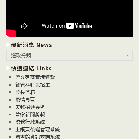
最新消息 News
最
選取分類
新
快速連結 Links
消
息
曾文家商實境導覽
News
餐管科特色招生
校長信箱
疫情專區
失物招領專區
曾家新聞剪報
校務行政系統
主網頁後端管理系統
圖書館資訊查詢系統