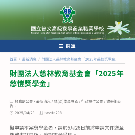
跳
轉
至
主
要
內
選單
容
首頁
/
最新消息
/
財團法人慈林教育基金會「2025年慈愷獎學金」
財團法人慈林教育基金會「2025年
慈愷獎學金」
Post
教務處公告
/
最新消息
/
獎(助)學金專區
/
行政單位公告
/
註冊組公
category:
告
Post
Post
2025/04/23
twvstn208
published:
author:
擬申請本案獎學金者，請於5月26日前將申請文件送至
教務處註冊組，逾期不予受理。