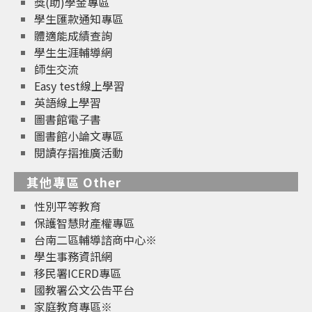
獎(助)學金專區
學生匯款通知專區
體適能成績查詢
學生生涯輔導網
師生交流
Easy test線上學習
英語線上學習
圖書館電子書
圖書館小論文專區
閱讀存摺推廣活動
其他專區 Other
性別平等教育
保護智慧財產權專區
台南二區輔導諮商中心※
學生事務資訊網
移民署ICERD專區
國教署公文公告平台
家庭教育專區※