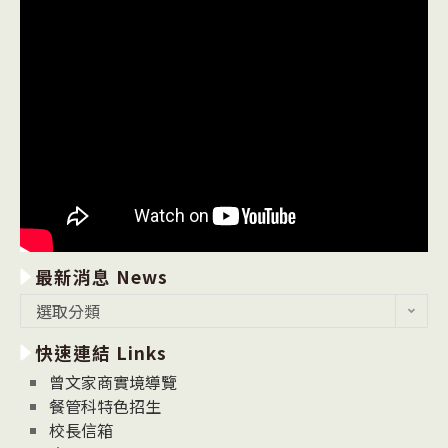
最新消息 News
最
選取分類
新
快速連結 Links
消
息
曾文家商實境導覽
News
餐管科特色招生
校長信箱