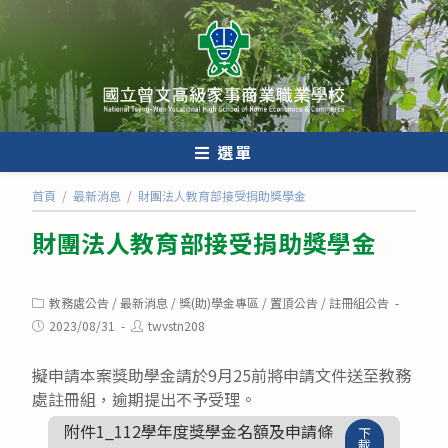
跳
轉
至
主
要
內
選單
容
首頁
/
最新消息
/
財團法人教育部接受捐助獎學金
財團法人教育部接受捐助獎學金
Post
教務處公告
/
最新消息
/
獎(助)學金專區
/
置頂公告
/
註冊組公告
category:
Post
Post
2023/08/31
twvstn208
published:
author:
擬申請本案獎助學金請於9月25前將申請文件送至教務
處註冊組，逾期提出不予受理。
附件1_112學年度獎學金名額及申請條
下
載