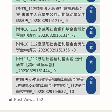
附件9_112財團法人感恩社會福利基金
下
載
會-未來主人翁學生公益活動獎助學金申
請辦法_20230829151219_-6
附件10_112度感恩社會福利基金會獎助
下
載
學金申請表_20230829151314_-7
附件10_112度感恩社會福利基金會獎助
下
載
學金申請表_20230829151356_-8
附件11_112感恩社會福利基金會-送件
下
載
清單【請mail至本會】
_20230829151444_-9
財團法人教育部接受捐助獎學基金會受
下
載
理捐贈及發放獎學金作業規定_112提供
學校初審_20230829164632_-10
Post Views:
152