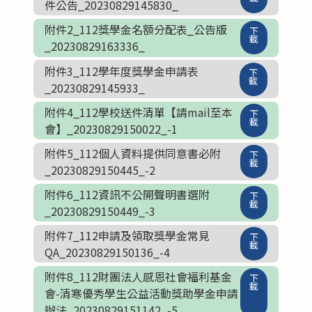
件公告_20230829145830_
附件2_112獎學金名額分配表_公告版
下
載
_20230829163336_
附件3_112學年度獎學金申請表
下
載
_20230829145933_
附件4_112學校送件清單【請mail至本
下
載
會】_20230829150022_-1
附件5_112個人資料提供同意書必附
下
載
_20230829150445_-2
附件6_112資訊不公開聲明書選附
下
載
_20230829150449_-3
附件7_112申請及領取獎學金常見
下
載
QA_20230829150136_-4
附件8_112財團法人感恩社會福利基金
下
載
會-清寒優秀學生公益活動獎助學金申請
辦法_20230829151142_-5