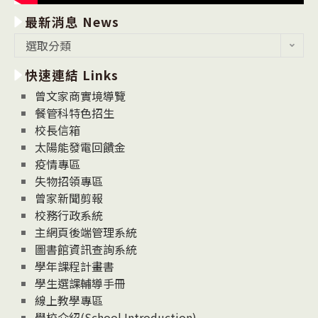
最新消息 News
最
選取分類
新
快速連結 Links
消
息
曾文家商實境導覽
News
餐管科特色招生
校長信箱
太陽能發電回饋金
疫情專區
失物招領專區
曾家新聞剪報
校務行政系統
主網頁後端管理系統
圖書館資訊查詢系統
學年課程計畫書
學生選課輔導手冊
線上教學專區
學校介紹(School Introduction)