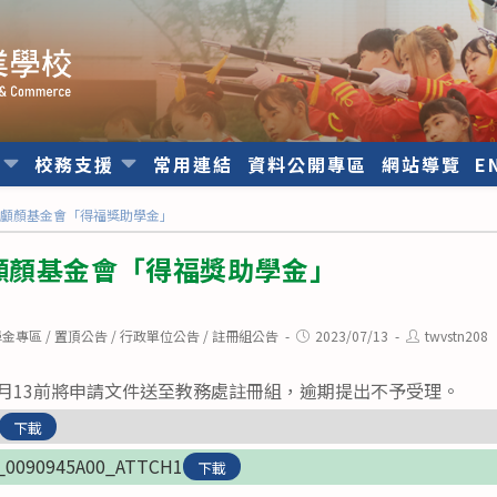
位
校務支援
常用連結
資料公開專區
網站導覽
E
夫顱顏基金會「得福獎助學金」
顱顏基金會「得福獎助學金」
Post
Post
學金專區
/
置頂公告
/
行政單位公告
/
註冊組公告
2023/07/13
twvstn208
published:
author:
月13前將申請文件送至教務處註冊組，逾期提出不予受理。
下載
_0090945A00_ATTCH1
下載