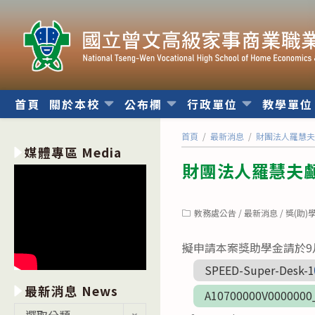
跳
轉
至
主
要
內
首頁
關於本校
公布欄
行政單位
教學單
容
首頁
/
最新消息
/
財團法人羅慧
媒體專區 Media
財團法人羅慧夫
Post
教務處公告
/
最新消息
/
獎(助)
category:
擬申請本案獎助學金請於9
SPEED-Super-Desk-1
最新消息 News
A10700000V0000000
最
選取分類