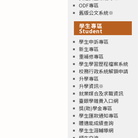
ODF專區
舊版公文系統※
學生專區
Student
學生申訴專區
新生專區
重補修專區
學生學習歷程檔案系統
校務行政系統解鎖申請
升學專區
升學資訊※
就業媒合及求職資訊
臺銀學雜費入口網
獎(助)學金專區
學生匯款通知專區
體適能成績查詢
學生生涯輔導網
師生交流