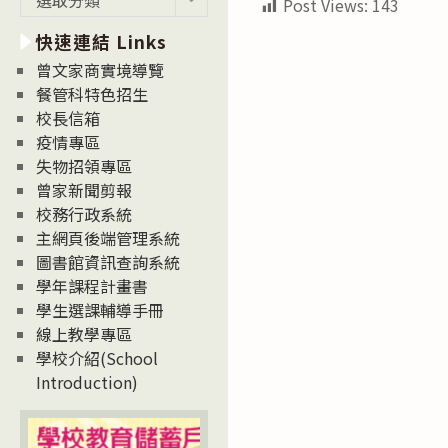
Post Views:
143
新
快速連結 Links
消
息
曾文家商實境導覽
News
餐管科特色招生
校長信箱
疫情專區
失物招領專區
曾家新聞剪報
校務行政系統
主網頁後端管理系統
圖書館資訊查詢系統
學年課程計畫書
學生選課輔導手冊
線上教學專區
學校介紹(School
Introduction)