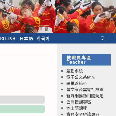
NGLISH
日本語
한국어
教職員專區
Teacher
差勤系統
電子公文系統※
請購系統※
曾文家商雲端社群※
新課綱推動相關規定
公開授課專區
本土語課程
資通安全維護專區