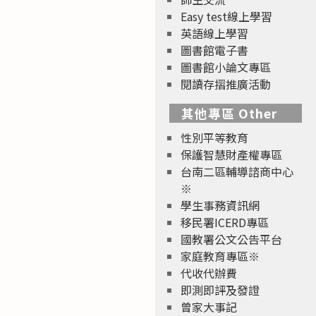
Easy test線上學習
英語線上學習
圖書館電子書
圖書館小論文專區
閱讀存摺推廣活動
其他專區 Other
性別平等教育
保護智慧財產權專區
台南二區輔導諮商中心
※
學生事務資訊網
移民署ICERD專區
國教署公文公告平台
家庭教育專區※
代收代辦費
即測即評及發證
曾家大事記