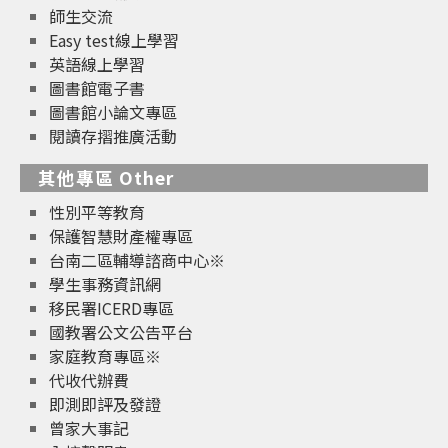
師生交流
Easy test線上學習
英語線上學習
圖書館電子書
圖書館小論文專區
閱讀存摺推廣活動
其他專區 Other
性別平等教育
保護智慧財產權專區
台南二區輔導諮商中心※
學生事務資訊網
移民署ICERD專區
國教署公文公告平台
家庭教育專區※
代收代辦費
即測即評及發證
曾家大事記