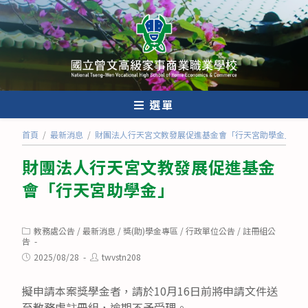
跳
轉
至
主
要
內
選單
容
首頁
/
最新消息
/
財團法人行天宮文教發展促進基金會「行天宮助學金」
財團法人行天宮文教發展促進基金
會「行天宮助學金」
Post
教務處公告
/
最新消息
/
獎(助)學金專區
/
行政單位公告
/
註冊組公
category:
告
Post
Post
2025/08/28
twvstn208
published:
author:
擬申請本案獎學金者，請於10月16日前將申請文件送
至教務處註冊組，逾期不予受理。