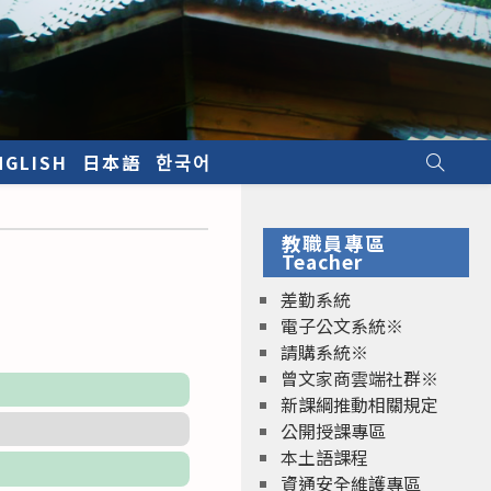
NGLISH
日本語
한국어
教職員專區
Teacher
差勤系統
電子公文系統※
請購系統※
曾文家商雲端社群※
新課綱推動相關規定
公開授課專區
本土語課程
資通安全維護專區