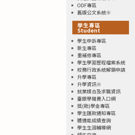
ODF專區
舊版公文系統※
學生專區
Student
學生申訴專區
新生專區
重補修專區
學生學習歷程檔案系統
校務行政系統解鎖申請
升學專區
升學資訊※
就業媒合及求職資訊
臺銀學雜費入口網
獎(助)學金專區
學生匯款通知專區
體適能成績查詢
學生生涯輔導網
師生交流