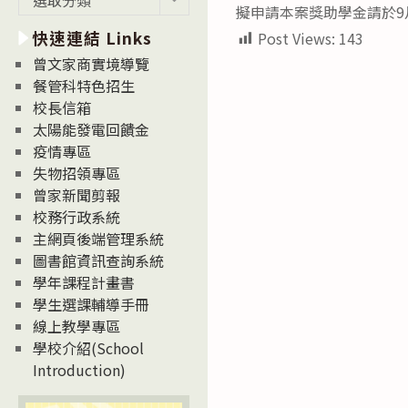
擬申請本案獎助學金請於9
新
快速連結 Links
Post Views:
143
消
息
曾文家商實境導覽
News
餐管科特色招生
校長信箱
太陽能發電回饋金
疫情專區
失物招領專區
曾家新聞剪報
校務行政系統
主網頁後端管理系統
圖書館資訊查詢系統
學年課程計畫書
學生選課輔導手冊
線上教學專區
學校介紹(School
Introduction)