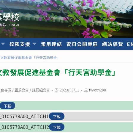
位
校務支援
常用連結
資料公開專區
網站導覽
E
宮文教發展促進基金會「行天宮助學金」
文教發展促進基金會「行天宮助學金」
Post
Post
學金專區
/
置頂公告
/
註冊組公告
2023/08/11
twvstn208
published:
author:
下載
_0105779A00_ATTCH1
下載
_0105779A00_ATTCH2
下載