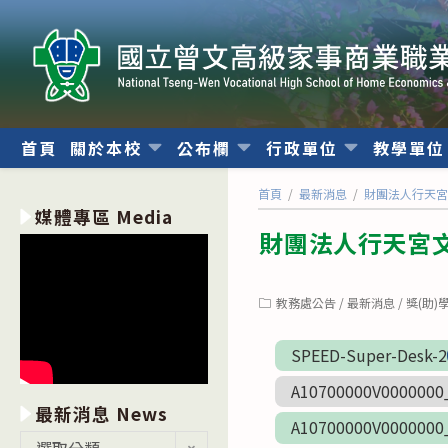
跳
轉
至
主
要
內
首頁
關於本校
公布欄
行政單位
教學單
容
首頁
/
最新消息
/
財團法人行天
媒體專區 Media
財團法人行天宮
Post
教務處公告
/
最新消息
/
獎(助)
category:
SPEED-Super-Desk-2
A10700000V0000000
最新消息 News
A10700000V0000000
最
選取分類