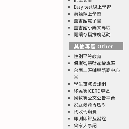
Easy test線上學習
英語線上學習
圖書館電子書
圖書館小論文專區
閱讀存摺推廣活動
其他專區 Other
性別平等教育
保護智慧財產權專區
台南二區輔導諮商中心
※
學生事務資訊網
移民署ICERD專區
國教署公文公告平台
家庭教育專區※
代收代辦費
即測即評及發證
曾家大事記