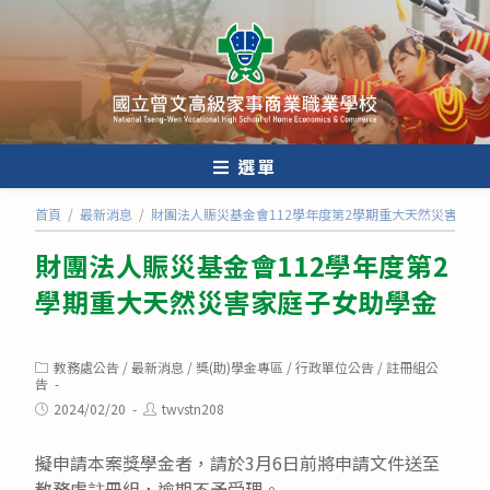
跳
轉
至
主
要
內
選單
容
首頁
/
最新消息
/
財團法人賑災基金會112學年度第2學期重大天然災害家庭
財團法人賑災基金會112學年度第2
學期重大天然災害家庭子女助學金
Post
教務處公告
/
最新消息
/
獎(助)學金專區
/
行政單位公告
/
註冊組公
category:
告
Post
Post
2024/02/20
twvstn208
published:
author:
擬申請本案獎學金者，請於3月6日前將申請文件送至
教務處註冊組，逾期不予受理。