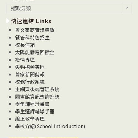
最
選取分類
新
快速連結 Links
消
息
曾文家商實境導覽
News
餐管科特色招生
校長信箱
太陽能發電回饋金
疫情專區
失物招領專區
曾家新聞剪報
校務行政系統
主網頁後端管理系統
圖書館資訊查詢系統
學年課程計畫書
學生選課輔導手冊
線上教學專區
學校介紹(School Introduction)