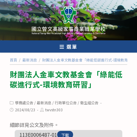
跳
轉
至
主
要
內
選單
容
首頁
/
最新消息
/
財團法人金車文教基金會「綠能低碳進行式-環境教育研習
財團法人金車文教基金會「綠能低
碳進行式-環境教育研習」
Post
學務處公告
/
最新消息
/
行政單位公告
/
衛生組公告
category:
Post
Post
2024/08/23
twvstn303
published:
author:
細節詳見公文及附件。
113E0006487-01
下載