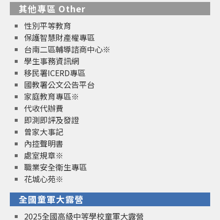
其他專區 Other
性別平等教育
保護智慧財產權專區
台南二區輔導諮商中心※
學生事務資訊網
移民署ICERD專區
國教署公文公告平台
家庭教育專區※
代收代辦費
即測即評及發證
曾家大事記
內控聲明書
處室規章※
職業安全衛生專區
花城心苑※
全國童軍大露營
2025全國高級中等學校童軍大露營