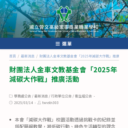
跳
轉
至
主
要
內
選單
容
首頁
/
最新消息
/
財團法人金車文教基金會「2025年減碳大作戰」推廣活動
財團法人金車文教基金會「2025年
減碳大作戰」推廣活動
Post
學務處公告
/
最新消息
/
行政單位公告
/
衛生組公告
category:
Post
Post
2025/03/14
twvstn303
published:
author:
本會「減碳大作戰」校園活動透過挑戰卡的紀錄並
搭配簡報教學，將低碳行動、綠色生活轉型的理念