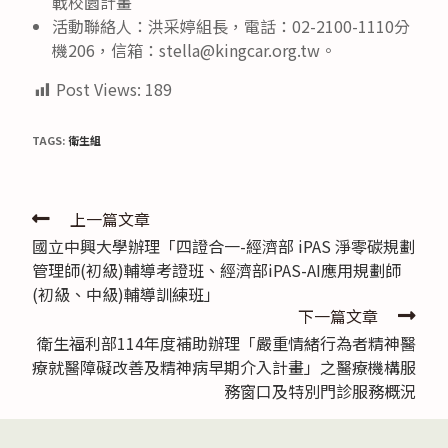
戰校園計畫
活動聯絡人：洪采婷組長，電話：02-2100-1110分
機206，信箱：stella@kingcar.org.tw。
Post Views:
189
TAGS:
衛生組
Read
上一篇文章
國立中興大學辦理「四證合一-經濟部 iPAS 淨零碳規劃
more
管理師(初級)輔導考證班、經濟部iPAS-AI應用規劃師
articles
(初級、中級)輔導訓練班」
下一篇文章
衛生福利部114年度補助辦理「嚴重情緒行為者精神醫
療就醫障礙改善及精神病早期介入計畫」之醫療機構服
務窗口及特別門診服務概況