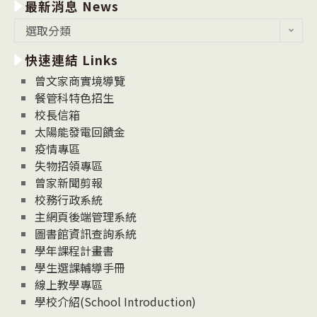
最新消息 News
最
選取分類
新
快速連結 Links
消
息
曾文家商實境導覽
News
餐管科特色招生
校長信箱
太陽能發電回饋金
疫情專區
失物招領專區
曾家新聞剪報
校務行政系統
主網頁後端管理系統
圖書館資訊查詢系統
學年課程計畫書
學生選課輔導手冊
線上教學專區
學校介紹(School Introduction)