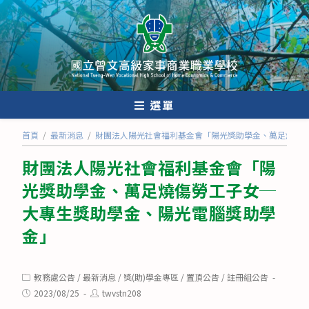
跳
轉
至
主
要
內
選單
容
首頁
/
最新消息
/
財團法人陽光社會福利基金會「陽光獎助學金、萬足燒傷
財團法人陽光社會福利基金會「陽
光獎助學金、萬足燒傷勞工子女─
大專生獎助學金、陽光電腦獎助學
金」
Post
教務處公告
/
最新消息
/
獎(助)學金專區
/
置頂公告
/
註冊組公告
category:
Post
Post
2023/08/25
twvstn208
published:
author: