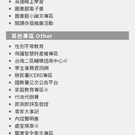
英語線上學習
圖書館電子書
圖書館小論文專區
閱讀存摺推廣活動
其他專區 Other
性別平等教育
保護智慧財產權專區
台南二區輔導諮商中心※
學生事務資訊網
移民署ICERD專區
國教署公文公告平台
家庭教育專區※
代收代辦費
即測即評及發證
曾家大事記
內控聲明書
處室規章※
職業安全衛生專區