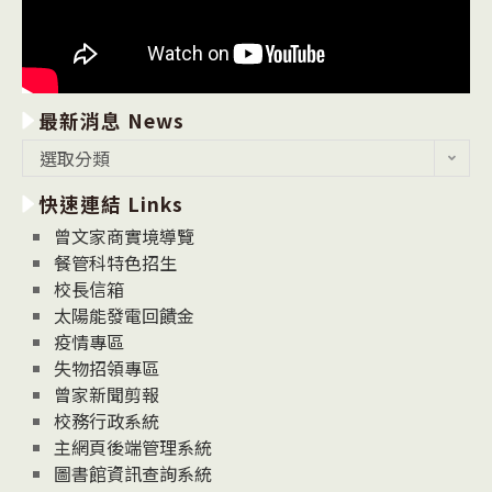
最新消息 News
最
選取分類
新
快速連結 Links
消
息
曾文家商實境導覽
News
餐管科特色招生
校長信箱
太陽能發電回饋金
疫情專區
失物招領專區
曾家新聞剪報
校務行政系統
主網頁後端管理系統
圖書館資訊查詢系統