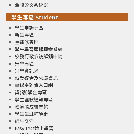
舊版公文系統※
學生專區 Student
學生申訴專區
新生專區
重補修專區
學生學習歷程檔案系統
校務行政系統解鎖申請
升學專區
升學資訊※
就業媒合及求職資訊
臺銀學雜費入口網
獎(助)學金專區
學生匯款通知專區
體適能成績查詢
學生生涯輔導網
師生交流
Easy test線上學習