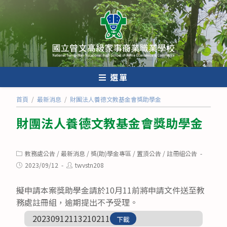
跳
轉
至
主
要
內
選單
容
首頁
/
最新消息
/
財團法人養德文教基金會獎助學金
財團法人養德文教基金會獎助學金
Post
教務處公告
/
最新消息
/
獎(助)學金專區
/
置頂公告
/
註冊組公告
category:
Post
Post
2023/09/12
twvstn208
published:
author:
擬申請本案獎助學金請於10月11前將申請文件送至教
務處註冊組，逾期提出不予受理。
20230912113210211
下載