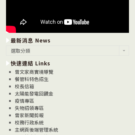
最新消息 News
最
選取分類
新
快速連結 Links
消
息
曾文家商實境導覽
News
餐管科特色招生
校長信箱
太陽能發電回饋金
疫情專區
失物招領專區
曾家新聞剪報
校務行政系統
主網頁後端管理系統