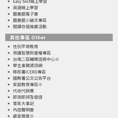
Easy test線上學習
英語線上學習
圖書館電子書
圖書館小論文專區
閱讀存摺推廣活動
其他專區 Other
性別平等教育
保護智慧財產權專區
台南二區輔導諮商中心※
學生事務資訊網
移民署ICERD專區
國教署公文公告平台
家庭教育專區※
代收代辦費
即測即評及發證
曾家大事記
內控聲明書
處室規章※