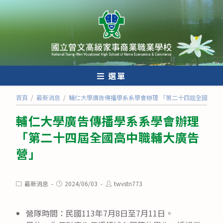
跳
轉
至
主
要
內
選單
容
首頁
/
最新消息
/
輔仁大學廣告傳播學系系學會辦理 「第二十四屆全國高中
輔仁大學廣告傳播學系系學會辦理
「第二十四屆全國高中職輔大廣告
營」
Post
Post
Post
最新消息
2024/06/03
twvstn773
category:
published:
author:
營隊時間：民國113年7月8日至7月11日。