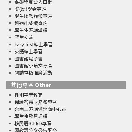
臺銀學雜費入口網
獎(助)學金專區
學生匯款通知專區
體適能成績查詢
學生生涯輔導網
師生交流
Easy test線上學習
英語線上學習
圖書館電子書
圖書館小論文專區
閱讀存摺推廣活動
其他專區 Other
性別平等教育
保護智慧財產權專區
台南二區輔導諮商中心※
學生事務資訊網
移民署ICERD專區
國教署公文公告平台