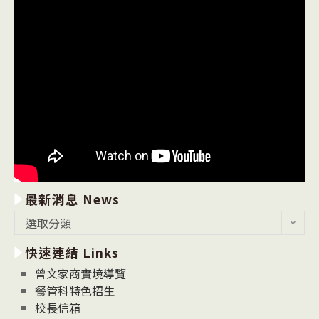
最新消息 News
最
選取分類
新
快速連結 Links
消
息
曾文家商實境導覽
News
餐管科特色招生
校長信箱