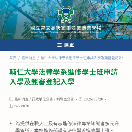
跳
轉
至
主
要
內
選單
容
首頁
/
最新消息
/
輔仁大學法律學系進修學士班申請入學及甄審登記入學
輔仁大學法律學系進修學士班申請
入學及甄審登記入學
Post
Post
最新消息
/
行政單位公告
/
輔導室公告
2026/03/20
category:
published:
Post
twvstn701
author:
為提供在職人士及有志進修法律專業知識者多元升
學管道，本校進修部設有法律學系進修學士班。