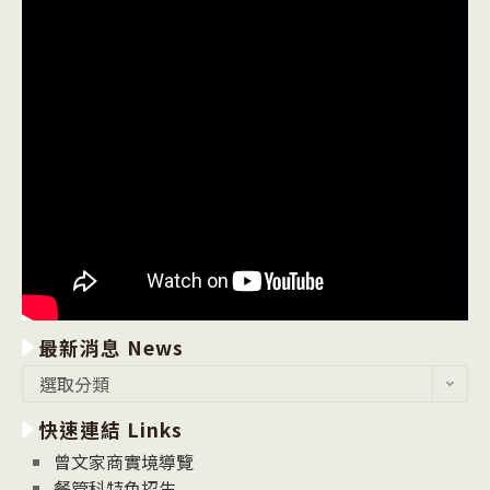
最新消息 News
最
選取分類
新
快速連結 Links
消
息
曾文家商實境導覽
News
餐管科特色招生