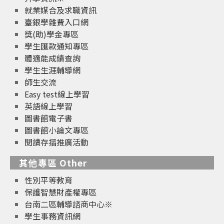
就業媒合及求職資訊
臺銀學雜費入口網
獎(助)學金專區
學生匯款通知專區
體適能成績查詢
學生生涯輔導網
師生交流
Easy test線上學習
英語線上學習
圖書館電子書
圖書館小論文專區
閱讀存摺推廣活動
其他專區 Other
性別平等教育
保護智慧財產權專區
台南二區輔導諮商中心※
學生事務資訊網