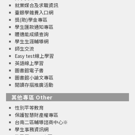
就業媒合及求職資訊
臺銀學雜費入口網
獎(助)學金專區
學生匯款通知專區
體適能成績查詢
學生生涯輔導網
師生交流
Easy test線上學習
英語線上學習
圖書館電子書
圖書館小論文專區
閱讀存摺推廣活動
其他專區 Other
性別平等教育
保護智慧財產權專區
台南二區輔導諮商中心※
學生事務資訊網