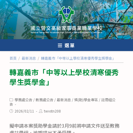
跳
轉
至
主
要
內
選單
容
首頁
/
最新消息
/
轉嘉義市「中等以上學校清寒優秀學生獎學金」
轉嘉義市「中等以上學校清寒優秀
學生獎學金」
Post
學務處公告
/
教務處公告
/
最新消息
/
獎(助)學金專區
/
註冊組公
category:
告
Post
Post
2026/02/11
twvstn208
published:
author:
擬申請本案獎助學金請於3月9前將申請文件送至教務
處註冊組，逾期提出不予受理。