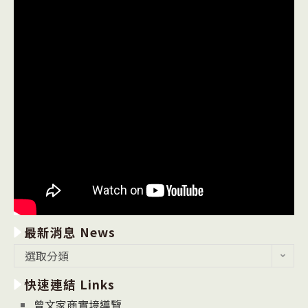
最新消息 News
最
選取分類
新
快速連結 Links
消
息
曾文家商實境導覽