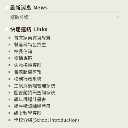
最新消息 News
最
選取分類
新
快速連結 Links
消
息
曾文家商實境導覽
News
餐管科特色招生
校長信箱
疫情專區
失物招領專區
曾家新聞剪報
校務行政系統
主網頁後端管理系統
圖書館資訊查詢系統
學年課程計畫書
學生選課輔導手冊
線上教學專區
學校介紹(School Introduction)