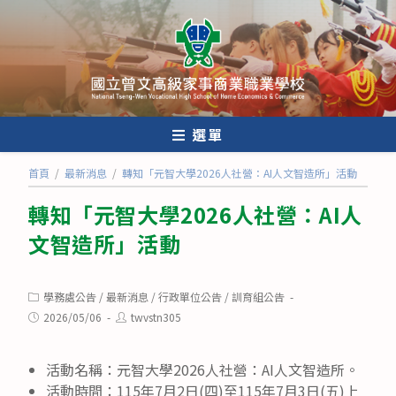
跳
轉
至
主
要
內
選單
容
首頁
/
最新消息
/
轉知「元智大學2026人社營：AI人文智造所」活動
轉知「元智大學2026人社營：AI人
文智造所」活動
Post
學務處公告
/
最新消息
/
行政單位公告
/
訓育組公告
category:
Post
Post
2026/05/06
twvstn305
published:
author:
活動名稱：元智大學2026人社營：AI人文智造所。
活動時間：115年7月2日(四)至115年7月3日(五)上