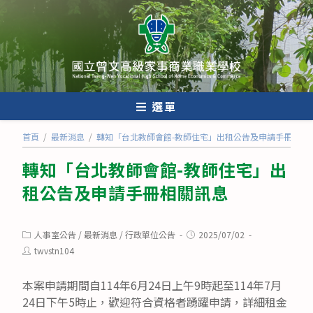
跳
轉
至
主
要
內
選單
容
首頁
/
最新消息
/
轉知「台北教師會館-教師住宅」出租公告及申請手冊相關
轉知「台北教師會館-教師住宅」出
租公告及申請手冊相關訊息
Post
Post
人事室公告
/
最新消息
/
行政單位公告
2025/07/02
category:
published:
Post
twvstn104
author:
本案申請期間自114年6月24日上午9時起至114年7月
24日下午5時止，歡迎符合資格者踴躍申請，詳細租金