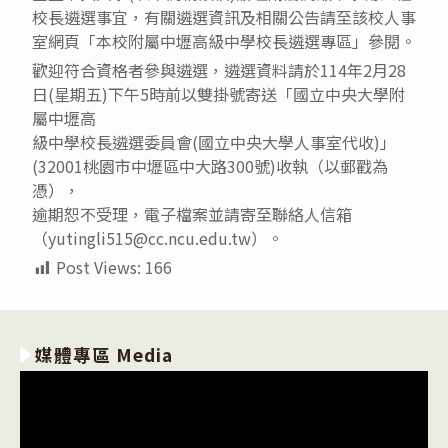
校長遴選事宜，有關遴選資訊及相關公告請至該校人事
室網頁「本校附屬中壢高級中學校長遴選專區」參閱。
歡迎符合資格者參與遴選，遴選資料請於114年2月28
日(星期五)下午5時前以雙掛號寄送「國立中央大學附
屬中壢高
級中學校長遴選委員會(國立中央大學人事室代收)」
(32001桃園市中壢區中大路300號)收執（以郵戳為
憑），
逾期恕不受理，電子檔案並請寄至聯絡人信箱
（yutingli515@cc.ncu.edu.tw）。
Post Views:
166
媒體專區 Media