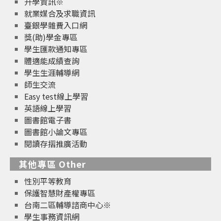
升學資訊※
就業媒合及求職資訊
臺銀學雜費入口網
獎(助)學金專區
學生匯款通知專區
體適能成績查詢
學生生涯輔導網
師生交流
Easy test線上學習
英語線上學習
圖書館電子書
圖書館小論文專區
閱讀存摺推廣活動
其他專區 Other
性別平等教育
保護智慧財產權專區
台南二區輔導諮商中心※
學生事務資訊網