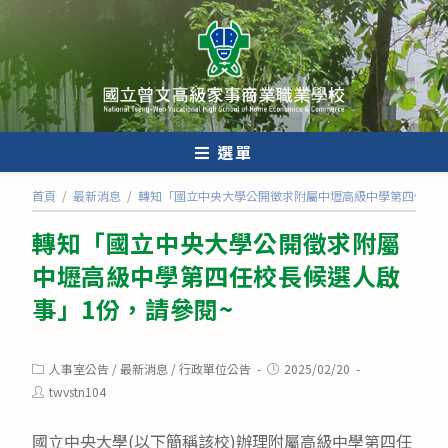
跳
轉
至
主
要
內
選單
容
首頁
/
最新消息
/
轉知「國立中央大學公開徵求附屬中壢高級中學第四任校長
轉知「國立中央大學公開徵求附屬
中壢高級中學第四任校長候選人啟
事」1份，請參閱~
Post
Post
人事室公告
/
最新消息
/
行政單位公告
2025/02/20
category:
published:
Post
twvstn104
author:
國立中央大學(以下簡稱該校)辦理附屬高級中學第四任