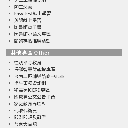
師生交流
Easy test線上學習
英語線上學習
圖書館電子書
圖書館小論文專區
閱讀存摺推廣活動
其他專區 Other
性別平等教育
保護智慧財產權專區
台南二區輔導諮商中心※
學生事務資訊網
移民署ICERD專區
國教署公文公告平台
家庭教育專區※
代收代辦費
即測即評及發證
曾家大事記