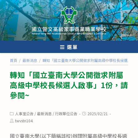
跳
轉
至
主
要
內
選單
容
首頁
/
最新消息
/
轉知「國立臺南大學公開徵求附屬高級中學校長候選人啟事
轉知「國立臺南大學公開徵求附屬
高級中學校長候選人啟事」1份，請
參閱~
Post
Post
人事室公告
/
最新消息
/
行政單位公告
2025/02/21
category:
published:
Post
twvstn104
author:
國立臺南大學(以下簡稱該校)辦理附屬高級中學校長遴