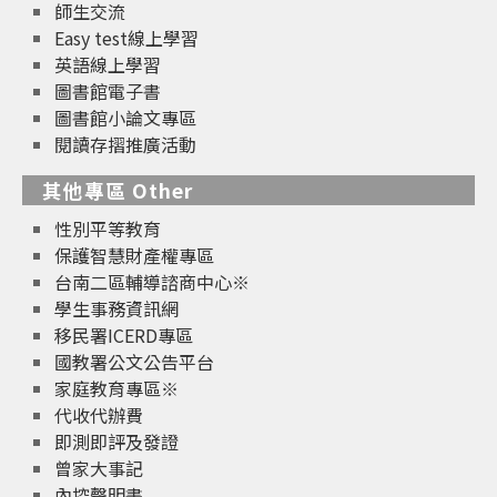
師生交流
Easy test線上學習
英語線上學習
圖書館電子書
圖書館小論文專區
閱讀存摺推廣活動
其他專區 Other
性別平等教育
保護智慧財產權專區
台南二區輔導諮商中心※
學生事務資訊網
移民署ICERD專區
國教署公文公告平台
家庭教育專區※
代收代辦費
即測即評及發證
曾家大事記
內控聲明書