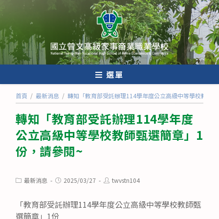
跳
轉
至
主
要
內
選單
容
首頁
/
最新消息
/
轉知「教育部受託辦理114學年度公立高級中等學校教師甄
轉知「教育部受託辦理114學年度
公立高級中等學校教師甄選簡章」1
份，請參閱~
Post
Post
Post
最新消息
2025/03/27
twvstn104
category:
published:
author:
「教育部受託辦理114學年度公立高級中等學校教師甄
選簡章」1份