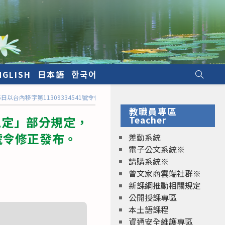
NGLISH
日本語
한국어
台內移字第11309334541號令修正發布。
教職員專區
規定」部分規定，
Teacher
1號令修正發布。
差勤系統
電子公文系統※
請購系統※
曾文家商雲端社群※
新課綱推動相關規定
公開授課專區
本土語課程
資通安全維護專區