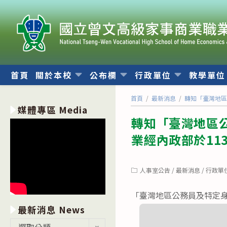
跳
轉
至
主
要
內
首頁
關於本校
公布欄
行政單位
教學單
容
首頁
/
最新消息
/
轉知「臺灣地區
媒體專區 Media
轉知「臺灣地區
業經內政部於113
Post
人事室公告
/
最新消息
/
行政單
category:
「臺灣地區公務員及特定
最新消息 News
最
選取分類