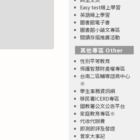
Easy test線上學習
英語線上學習
圖書館電子書
圖書館小論文專區
閱讀存摺推廣活動
其他專區 Other
性別平等教育
保護智慧財產權專區
台南二區輔導諮商中心
※
學生事務資訊網
移民署ICERD專區
國教署公文公告平台
家庭教育專區※
代收代辦費
即測即評及發證
曾家大事記