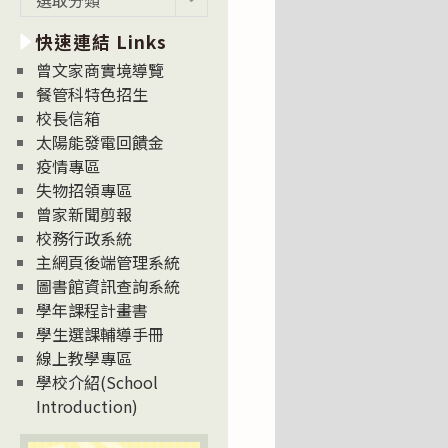
新
快速連結 Links
消
息
曾文家商實境導覽
News
餐管科特色招生
校長信箱
太陽能發電回饋金
疫情專區
失物招領專區
曾家新聞剪報
校務行政系統
主網頁後端管理系統
圖書館資訊查詢系統
學年課程計畫書
學生選課輔導手冊
線上教學專區
學校介紹(School
Introduction)