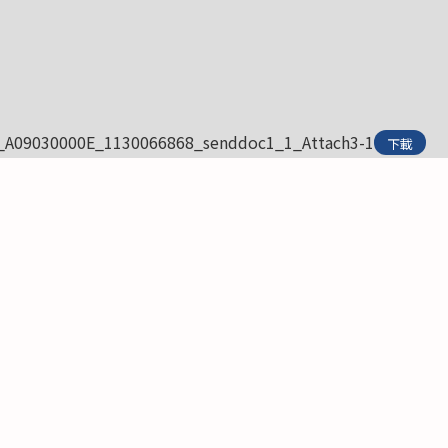
_A09030000E_1130066868_senddoc1_1_Attach3-1
下載