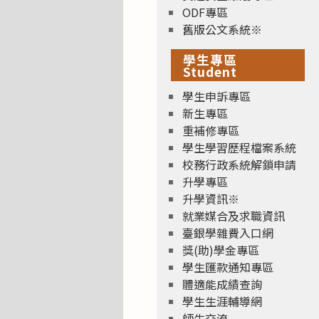
ODF專區
舊版公文系統※
學生專區
Student
學生申訴專區
新生專區
重補修專區
學生學習歷程檔案系統
校務行政系統解鎖申請
升學專區
升學資訊※
就業媒合及求職資訊
臺銀學雜費入口網
獎(助)學金專區
學生匯款通知專區
體適能成績查詢
學生生涯輔導網
師生交流