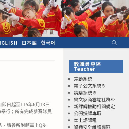
NGLISH
日本語
한국어
教職員專區
Teacher
差勤系統
電子公文系統※
請購系統※
曾文家商雲端社群※
日起至115年6月13日
新課綱推動相關規定
訂)舉行；所有完成參賽隊員
公開授課專區
本土語課程
，請參所附簡章上QR-
資通安全維護專區