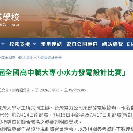
位
校務支援
常用連結
資料公開專區
網站導覽
E
第十屆全國高中職大專小水力發電設計比賽」
十屆全國高中職大專小水力發電設計比賽」
Post
Post
位公告
/
訓育組公告
2026/04/30
twvstn305
published:
author:
灣大學水工所共同主辦、台灣電力公司東部發電廠協辦。報名自即
分別於7月14日南部場、7月15日中部場及7月17日北部場(暫
與指導單位聯合署名之參賽證明或獎狀。
說明暨參賽作品設計規劃講習會活動，以及相關參考資料下載連結