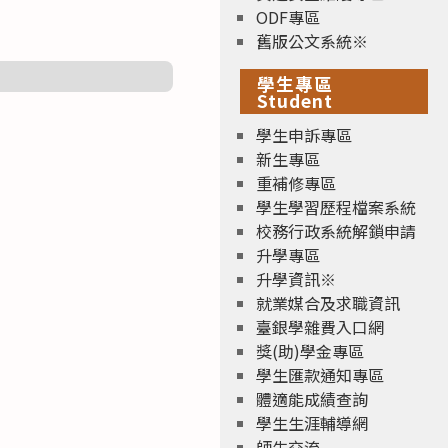
ODF專區
舊版公文系統※
學生專區
Student
學生申訴專區
新生專區
重補修專區
學生學習歷程檔案系統
校務行政系統解鎖申請
升學專區
升學資訊※
就業媒合及求職資訊
臺銀學雜費入口網
獎(助)學金專區
學生匯款通知專區
體適能成績查詢
學生生涯輔導網
師生交流