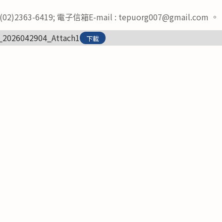
363-6419; 電子信箱E-mail : tepuorg007@gmail.com 。
_2026042904_Attach1
下載