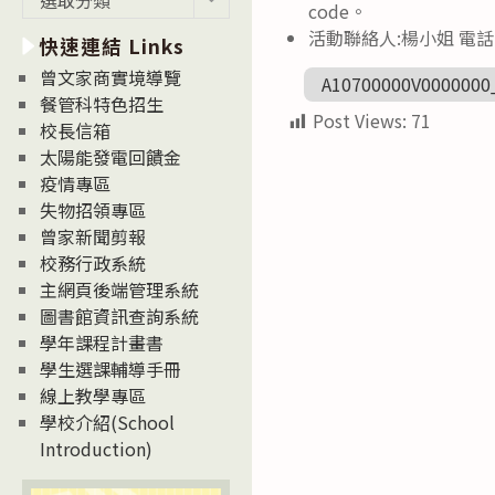
code。
新
活動聯絡人:楊小姐 電話(02)2
快速連結 Links
消
息
曾文家商實境導覽
A10700000V0000000
News
餐管科特色招生
Post Views:
71
校長信箱
太陽能發電回饋金
疫情專區
失物招領專區
曾家新聞剪報
校務行政系統
主網頁後端管理系統
圖書館資訊查詢系統
學年課程計畫書
學生選課輔導手冊
線上教學專區
學校介紹(School
Introduction)