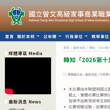
跳
轉
至
主
要
內
首頁
關於本校
公布欄
行政單位
教學單
容
首頁
/
最新消息
/
轉知「2026
媒體專區 Media
轉知「2026第
Post
學務處公告
/
最新消息
/
行政單
category:
本比賽由本聯盟與國立臺
截止，實體初賽比賽預計
皆頒予由教育部等主辦
最新消息 News
比賽相關活動，如賽前
最
選取分類