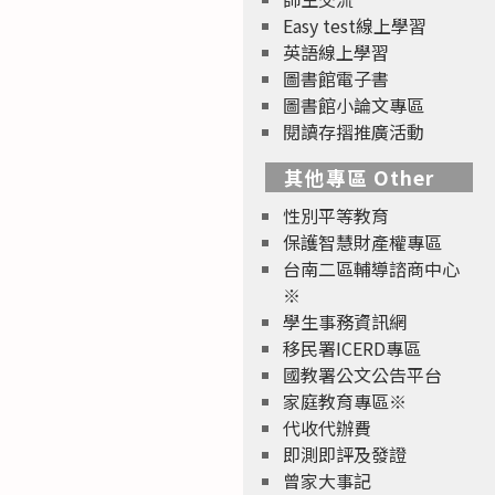
Easy test線上學習
英語線上學習
圖書館電子書
圖書館小論文專區
閱讀存摺推廣活動
其他專區 Other
性別平等教育
保護智慧財產權專區
台南二區輔導諮商中心
※
學生事務資訊網
移民署ICERD專區
國教署公文公告平台
家庭教育專區※
代收代辦費
即測即評及發證
曾家大事記