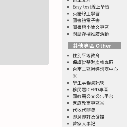
Easy test線上學習
英語線上學習
圖書館電子書
圖書館小論文專區
閱讀存摺推廣活動
其他專區 Other
性別平等教育
保護智慧財產權專區
台南二區輔導諮商中心
※
學生事務資訊網
移民署ICERD專區
國教署公文公告平台
家庭教育專區※
代收代辦費
即測即評及發證
曾家大事記