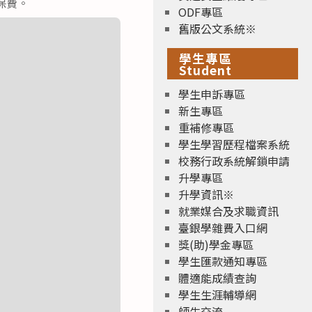
保費。
ODF專區
舊版公文系統※
學生專區
Student
學生申訴專區
新生專區
重補修專區
學生學習歷程檔案系統
校務行政系統解鎖申請
升學專區
升學資訊※
就業媒合及求職資訊
臺銀學雜費入口網
獎(助)學金專區
學生匯款通知專區
體適能成績查詢
學生生涯輔導網
師生交流