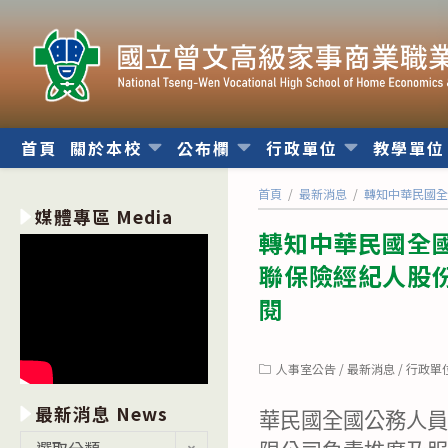
跳
轉
至
主
要
內
首頁
關於本校
公布欄
行政單位
教學單
容
首頁
/
最新消息
/
轉知中華民國
媒體專區 Media
轉知中華民國全
聯保險經紀人股
閱
Post
人事室公告
/
最新消息
/
行政單
category:
最新消息 News
華民國全國公務人
最
選取分類