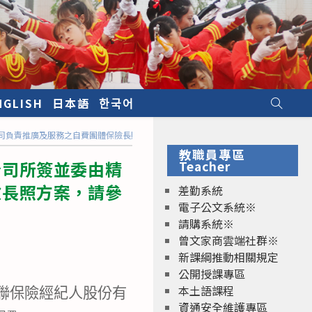
NGLISH
日本語
한국어
司負責推廣及服務之自費團體保險長照方案，請參閱
教職員專區
公司所簽並委由精
Teacher
險長照方案，請參
差勤系統
電子公文系統※
請購系統※
曾文家商雲端社群※
新課綱推動相關規定
公開授課專區
本土語課程
聯保險經紀人股份有
資通安全維護專區