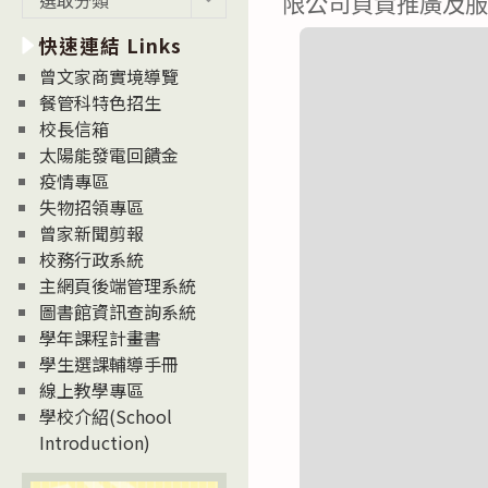
限公司負責推廣及
新
快速連結 Links
消
息
曾文家商實境導覽
News
餐管科特色招生
校長信箱
太陽能發電回饋金
疫情專區
失物招領專區
曾家新聞剪報
校務行政系統
主網頁後端管理系統
圖書館資訊查詢系統
學年課程計畫書
學生選課輔導手冊
線上教學專區
學校介紹(School
Introduction)