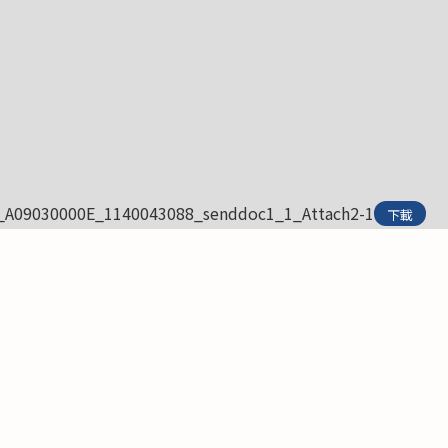
_A09030000E_1140043088_senddoc1_1_Attach2-1
下載