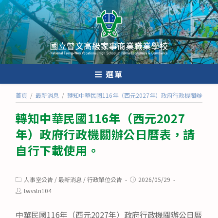
跳
轉
至
主
要
內
選單
容
首頁
/
最新消息
/
轉知中華民國116年（西元2027年）政府行政機關辦公
轉知中華民國116年（西元2027
年）政府行政機關辦公日曆表，請
自行下載使用。
Post
Post
人事室公告
/
最新消息
/
行政單位公告
2026/05/29
category:
published:
Post
twvstn104
author:
中華民國116年（西元2027年）政府行政機關辦公日曆