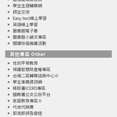
學生生涯輔導網
師生交流
Easy test線上學習
英語線上學習
圖書館電子書
圖書館小論文專區
閱讀存摺推廣活動
其他專區 Other
性別平等教育
保護智慧財產權專區
台南二區輔導諮商中心※
學生事務資訊網
移民署ICERD專區
國教署公文公告平台
家庭教育專區※
代收代辦費
即測即評及發證