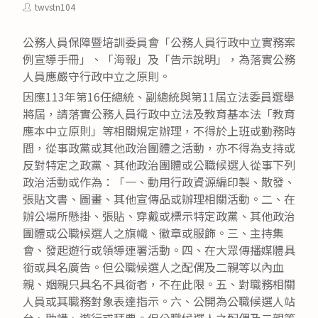
category:
published:
Post
twvstn104
author:
公務人員保障暨培訓委員會「公務人員行政中立實務案
例宣導手冊」、「海報」及「告示說明」，為落實公務
人員應嚴守行政中立之原則。
因應113年第16任總統、副總統與第11屆立法委員選舉
將屆，請落實公務人員行政中立法及教育基本法「教育
應本中立原則」等相關規定辦理，不得於上班或勤務時
間，從事政黨或其他政治團體之活動，亦不得為支持或
反對特定之政黨、其他政治團體或公職候選人從事下列
政治活動或作為：「一、動用行政資源編印製、散發、
張貼文書、圖畫、其他宣傳品或辦理相關活動。二、在
辦公場所懸掛、張貼、穿戴或標示特定政黨、其他政治
團體或公職候選人之旗幟、徽章或服飾。三、主持集
會、發起遊行或領導連署活動。四、在大眾傳播媒體具
銜或具名廣告。但公職候選人之配偶及二親等以內血
親、姻親只具名不具銜者，不在此限。五、對職務相關
人員或其職務對象表達指示。六、公開為公職候選人站
台、助講、遊行或拜票。但公職候選人之配偶及二親等