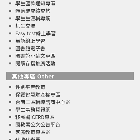
學生匯款通知專區
體適能成績查詢
學生生涯輔導網
師生交流
Easy test線上學習
英語線上學習
圖書館電子書
圖書館小論文專區
閱讀存摺推廣活動
其他專區 Other
性別平等教育
保護智慧財產權專區
台南二區輔導諮商中心※
學生事務資訊網
移民署ICERD專區
國教署公文公告平台
家庭教育專區※
代收代辦費