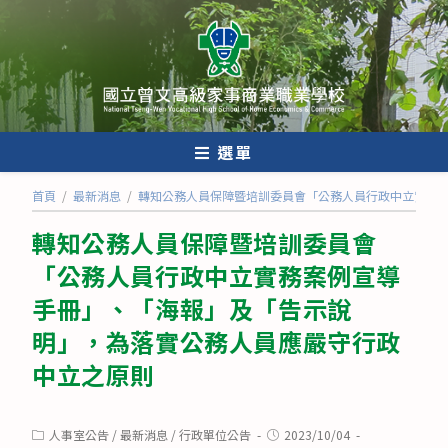
跳
轉
至
主
要
內
選單
容
首頁
/
最新消息
/
轉知公務人員保障暨培訓委員會「公務人員行政中立實務
轉知公務人員保障暨培訓委員會
「公務人員行政中立實務案例宣導
手冊」、「海報」及「告示說
明」，為落實公務人員應嚴守行政
中立之原則
Post
Post
人事室公告
/
最新消息
/
行政單位公告
2023/10/04