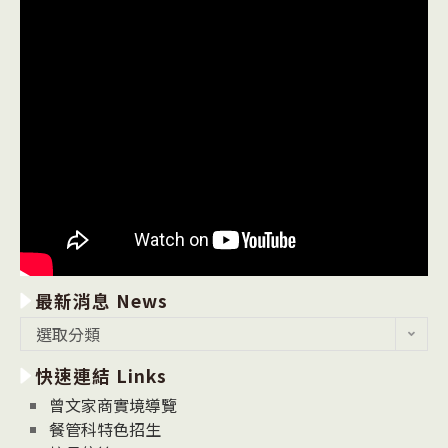
最新消息 News
最
選取分類
新
快速連結 Links
消
息
曾文家商實境導覽
News
餐管科特色招生