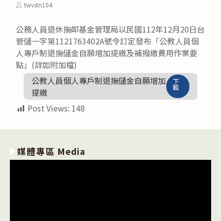
category:
published:
Post
twvstn104
author:
公務人員退休撫卹基金管理局以民國112年12月20日台
管儲一字第1121763402A號令訂定發布「公教人員個
人專戶制退撫儲金自願增加提繳及補撥繳費用作業要
點」(詳如附加檔)
公教人員個人專戶制退撫儲金自願增加
下
載
提繳
Post Views:
148
媒體專區 Media