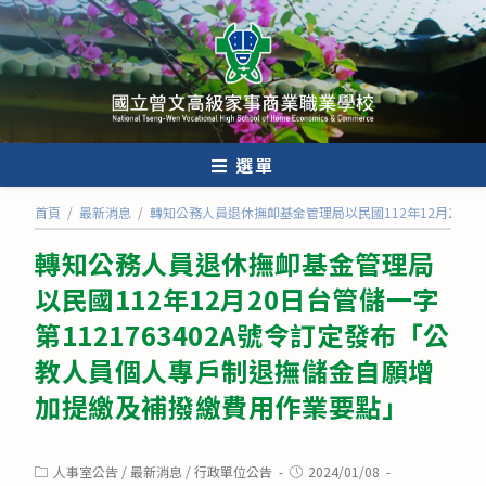
跳
轉
至
主
要
內
選單
容
首頁
/
最新消息
/
轉知公務人員退休撫卹基金管理局以民國112年12月20日
轉知公務人員退休撫卹基金管理局
以民國112年12月20日台管儲一字
第1121763402A號令訂定發布「公
教人員個人專戶制退撫儲金自願增
加提繳及補撥繳費用作業要點」
Post
Post
人事室公告
/
最新消息
/
行政單位公告
2024/01/08