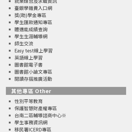
就業媒合及求職資訊
臺銀學雜費入口網
獎(助)學金專區
學生匯款通知專區
體適能成績查詢
學生生涯輔導網
師生交流
Easy test線上學習
英語線上學習
圖書館電子書
圖書館小論文專區
閱讀存摺推廣活動
其他專區 Other
性別平等教育
保護智慧財產權專區
台南二區輔導諮商中心※
學生事務資訊網
移民署ICERD專區