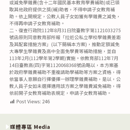
或減免學雜費(含十二年國民基本教育學費補助)或已領
取其他政府提供之獎(補)助者，不得申請子女教育補
助。依上開規定，公教人員子女如獲有學雜費之減免，
不得再申請子女教育補助。
二、復查行政院112年8月31日院臺教字第1121033275
號函原則同意教育部所報「拉近公私立學校學雜費差距
及其配套措施方案」(以下簡稱本方案)，推動定額減免
大專學生學雜費及高中全面免學費等補助措施，並自
113年2月(112學年第2學期)實施。依教育部112年7月
14日臺教高(四)字第1120068368號函略以，本方案基
於政府學雜費補助不重複請助學補助等方案之資格，得
依當事人意願自行擇優擇一辦理學雜費補助，是以，公
教人員子女如未選擇適用該方案之學雜費減免補助，得
依前開子女教育補助表規定，申請子女教育補助。
Post Views:
246
媒體專區 Media