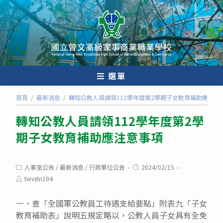
跳
轉
至
主
要
內
選單
容
首頁
/
最新消息
/
轉知公教人員請領112學年度第2學期子女教育補助應注意
轉知公教人員請領112學年度第2學
期子女教育補助應注意事項
Post
Post
人事室公告
/
最新消息
/
行政單位公告
2024/02/15
category:
published:
Post
twvstn104
author:
一、查「全國軍公教員工待遇支給要點」附表九「子女
教育補助表」說明五規定略以，公教人員子女具有全免