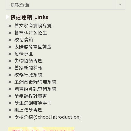
最
選取分類
新
快速連結 Links
消
息
曾文家商實境導覽
News
餐管科特色招生
校長信箱
太陽能發電回饋金
疫情專區
失物招領專區
曾家新聞剪報
校務行政系統
主網頁後端管理系統
圖書館資訊查詢系統
學年課程計畫書
學生選課輔導手冊
線上教學專區
學校介紹(School Introduction)